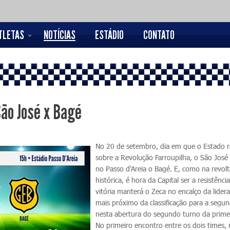
TLETAS
NOTÍCIAS
ESTÁDIO
CONTATO
São José x Bagé
No 20 de setembro, dia em que o Estado r
sobre a Revolução Farroupilha, o São José
no Passo d'Areia o Bagé. E, como na revol
histórica, é hora da Capital ser a resistênc
vitória manterá o Zeca no encalço da lider
mais próximo da classificação para a segun
nesta abertura do segundo turno da primei
No primeiro encontro entre os dois times,