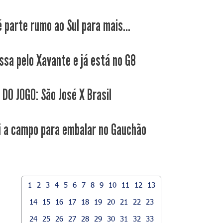
 parte rumo ao Sul para mais...
ssa pelo Xavante e já está no G8
 DO JOGO: São José X Brasil
i a campo para embalar no Gauchão
1
2
3
4
5
6
7
8
9
10
11
12
13
14
15
16
17
18
19
20
21
22
23
24
25
26
27
28
29
30
31
32
33