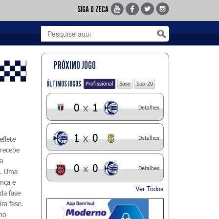
SIGA O ZECA
PRÓXIMO JOGO
ÚLTIMOS JOGOS
Profissional
Base
Sub-20
0
x
1
Detalhes
1
x
0
Detalhes
eflete
 recebe
ta
0
x
0
Detalhes
ia. Uma
ança e
Ver Todos
da fase
ra fase.
 no