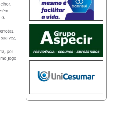
elhor.
recém
 0.
errotas.
 sua vez,
ra, por
timo jogo