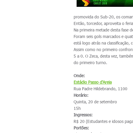
promovida do Sub-20, os comand
Então, torcedor, aproveita o feri
Na primeira metade desta fase d
Foram seis gols marcados e quatr
está logo atrás na classificação
Assim como no primeiro confront
5 a 0. O Zeca, desta vez, també
do primeiro turno.
Onde:
Estádio Passo d'Areia
Rua Padre Hildebrando, 1100
Horário:
Quinta, 20 de setembro
15h
Ingressos:
R$ 20 (Estudantes e idosos pa
Portões: