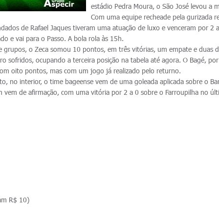
estádio Pedra Moura, o São José levou a m
Com uma equipe recheade pela gurizada 
ados de Rafael Jaques tiveram uma atuação de luxo e venceram por 2 a
ado e vai para o Passo. A bola rola às 15h.
e grupos, o Zeca somou 10 pontos, em três vitórias, um empate e duas d
o sofridos, ocupando a terceira posição na tabela até agora. O Bagé, por
, com oito pontos, mas com um jogo já realizado pelo returno.
o, no interior, o time bageense vem de uma goleada aplicada sobre o Bar
m vem de afirmação, com uma vitória por 2 a 0 sobre o Farroupilha no úl
gam R$ 10)