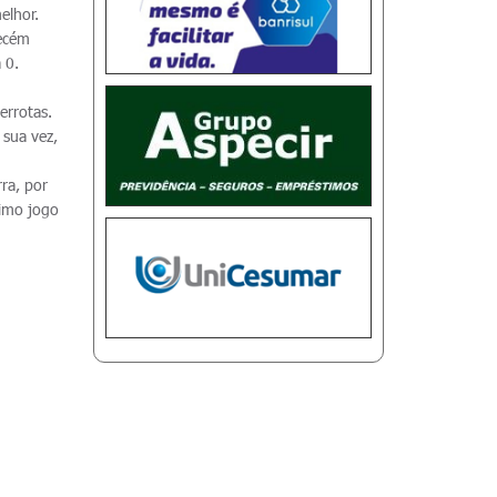
elhor.
recém
 0.
errotas.
 sua vez,
ra, por
timo jogo