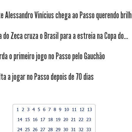
e Alessandro Vinícius chega ao Passo querendo brilh
 do Zeca cruza o Brasil para a estreia na Copa do...
rda o primeiro jogo no Passo pelo Gauchão
lta a jogar no Passo depois de 70 dias
1
2
3
4
5
6
7
8
9
10
11
12
13
14
15
16
17
18
19
20
21
22
23
24
25
26
27
28
29
30
31
32
33