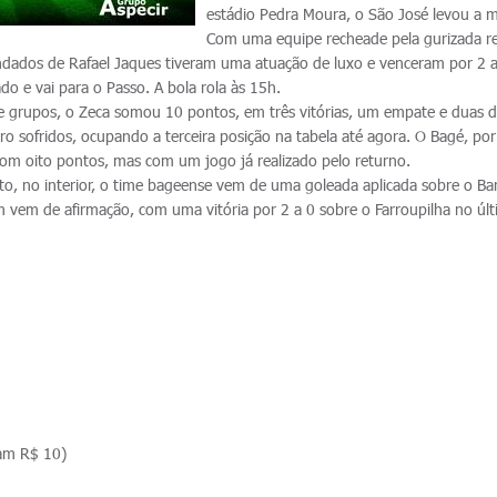
estádio Pedra Moura, o São José levou a m
Com uma equipe recheade pela gurizada 
ados de Rafael Jaques tiveram uma atuação de luxo e venceram por 2 a
ado e vai para o Passo. A bola rola às 15h.
e grupos, o Zeca somou 10 pontos, em três vitórias, um empate e duas d
o sofridos, ocupando a terceira posição na tabela até agora. O Bagé, por
, com oito pontos, mas com um jogo já realizado pelo returno.
o, no interior, o time bageense vem de uma goleada aplicada sobre o Bar
m vem de afirmação, com uma vitória por 2 a 0 sobre o Farroupilha no úl
gam R$ 10)