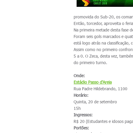
promovida do Sub-20, os comand
Então, torcedor, aproveita o feri
Na primeira metade desta fase d
Foram seis gols marcados e quatr
está logo atrás na classificação
Assim como no primeiro confront
5 a 0. O Zeca, desta vez, també
do primeiro turno.
Onde:
Estádio Passo d'Areia
Rua Padre Hildebrando, 1100
Horário:
Quinta, 20 de setembro
15h
Ingressos:
R$ 20 (Estudantes e idosos pa
Portões: