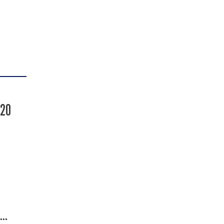
-20
..