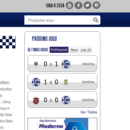
SIGA O ZECA
PRÓXIMO JOGO
ÚLTIMOS JOGOS
Profissional
Base
Sub-20
0
x
1
Detalhes
1
x
0
Detalhes
eflete
 recebe
ta
0
x
0
Detalhes
ia. Uma
ança e
Ver Todos
da fase
ra fase.
 no