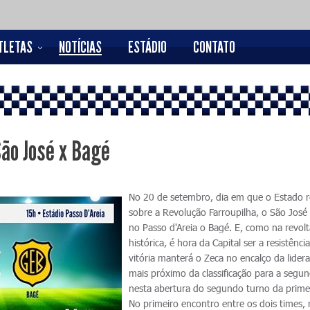
TLETAS
NOTÍCIAS
ESTÁDIO
CONTATO
São José x Bagé
No 20 de setembro, dia em que o Estado r
sobre a Revolução Farroupilha, o São José
no Passo d'Areia o Bagé. E, como na revol
histórica, é hora da Capital ser a resistênc
vitória manterá o Zeca no encalço da lider
mais próximo da classificação para a segun
nesta abertura do segundo turno da primei
No primeiro encontro entre os dois times,