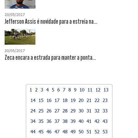
20/05/2017
Jefferson Assis é novidade para a estreia na...
20/05/2017
Zeca encara a estrada para manter a ponta...
1
2
3
4
5
6
7
8
9
10
11
12
13
14
15
16
17
18
19
20
21
22
23
24
25
26
27
28
29
30
31
32
33
34
35
36
37
38
39
40
41
42
43
44
45
46
47
48
49
50
51
52
53