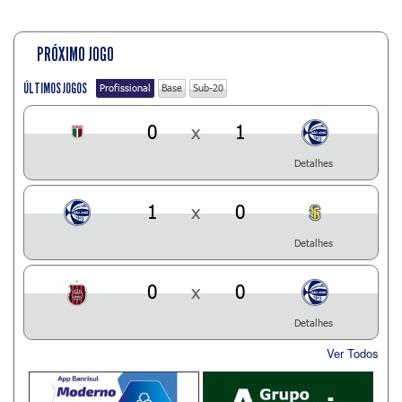
PRÓXIMO JOGO
ÚLTIMOS JOGOS
Profissional
Base
Sub-20
0
x
1
Detalhes
1
x
0
Detalhes
0
x
0
Detalhes
Ver Todos