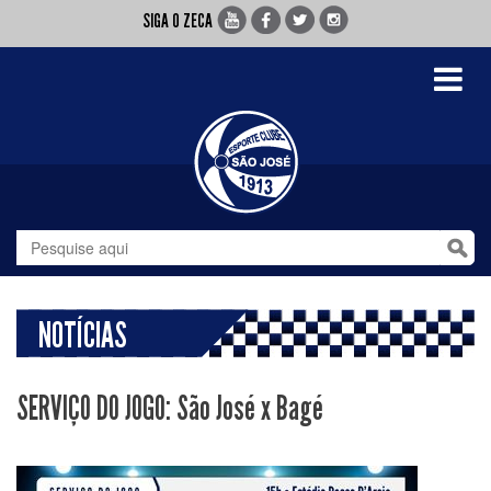
SIGA O ZECA
Toggle
navigati
NOTÍCIAS
SERVIÇO DO JOGO: São José x Bagé