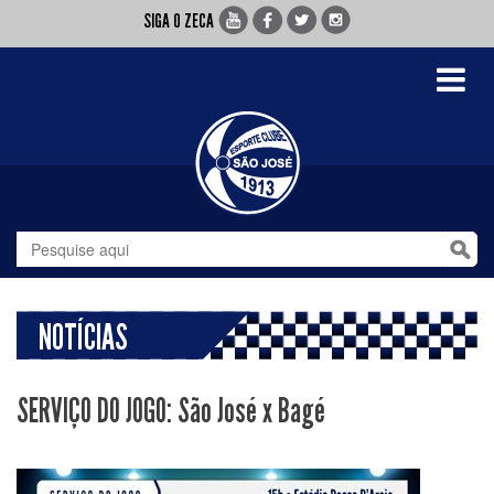
SIGA O ZECA
Toggle
navigati
NOTÍCIAS
SERVIÇO DO JOGO: São José x Bagé