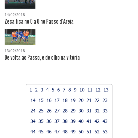
14/02/2018
Zeca fica no 0 a 0 no Passo d'Areia
13/02/2018
De volta ao Passo, e de olho na vitória
1
2
3
4
5
6
7
8
9
10
11
12
13
14
15
16
17
18
19
20
21
22
23
24
25
26
27
28
29
30
31
32
33
34
35
36
37
38
39
40
41
42
43
44
45
46
47
48
49
50
51
52
53