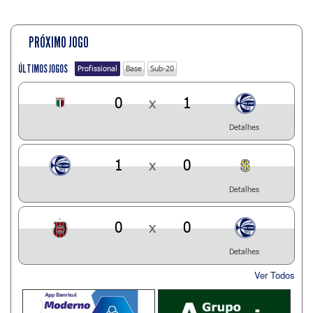
PRÓXIMO JOGO
ÚLTIMOS JOGOS
Profissional
Base
Sub-20
0
x
1
Detalhes
1
x
0
Detalhes
0
x
0
Detalhes
Ver Todos