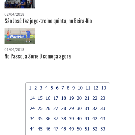
02/04/2018
São José faz jogo-treino quinta, no Beira-Rio
01/04/2018
No Passo, a Série D começa agora
1
2
3
4
5
6
7
8
9
10
11
12
13
14
15
16
17
18
19
20
21
22
23
24
25
26
27
28
29
30
31
32
33
34
35
36
37
38
39
40
41
42
43
44
45
46
47
48
49
50
51
52
53