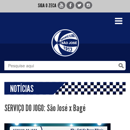
SIGA O ZECA
Toggle
navigati
NOTÍCIAS
SERVIÇO DO JOGO: São José x Bagé