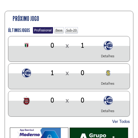
PRÓXIMO JOGO
ÚLTIMOS JOGOS
Profissional
Base
Sub-20
0
x
1
Detalhes
1
x
0
Detalhes
0
x
0
Detalhes
Ver Todos