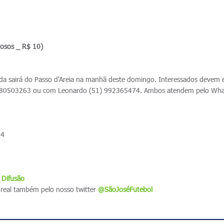
dosos _ R$ 10)
da sairá do Passo d'Areia na manhã deste domingo. Interessados devem 
980503263 ou com Leonardo (51) 992365474. Ambos atendem pelo Wh
 4
 Difusão
real também pelo nosso twitter
@SãoJoséFutebol