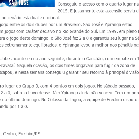
Conseguiu o acesso com o quarto lugar n
2015. E justamente esta ascensão serviu d
no cenário estadual e nacional.
ogo entre os dois clubes por um Brasileiro, São José e Ypiranga estão
m jogos com caráter decisivo no Rio Grande do Sul. Em 1999, em pleno 
rá o jogo deste domingo, o São José fez 2 a 0 e garantiu seu lugar na Sé
s extremamente equilibrados, o Ypiranga levou a melhor nos pênaltis na
.
s clubes aconteceu no ano seguinte, durante o Gauchão, com empate em 1
 Gravataí. Naquela ocasião, os dois times brigavam para fugir da zona de
capou, e nesta semana conseguiu garantir seu retorno à principal divisã
eiro lugar do Grupo B, com 4 pontos em dois jogos. No sábado passado,
or 2 a 0, sobre o Luverdense. Já o Ypiranga ainda não venceu. Tem um po
e no último domingo. No Colosso da Lagoa, a equipe de Erechim disputo
sandu por 1 a 0.
, Centro, Erechim/RS