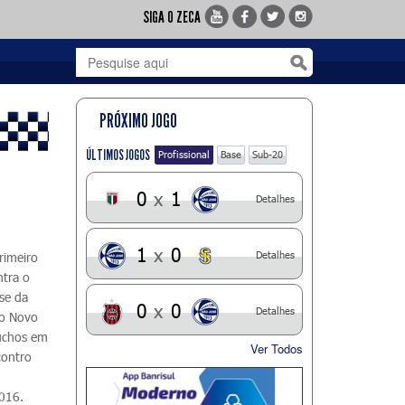
SIGA O ZECA
PRÓXIMO JOGO
ÚLTIMOS JOGOS
Profissional
Base
Sub-20
0
x
1
Detalhes
1
x
0
Detalhes
rimeiro
ntra o
se da
0
x
0
Detalhes
 o Novo
úchos em
Ver Todos
contro
2016.