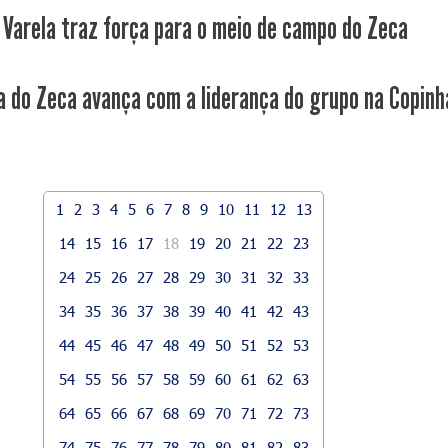
 Varela traz força para o meio de campo do Zeca
a do Zeca avança com a liderança do grupo na Copinh
1
2
3
4
5
6
7
8
9
10
11
12
13
14
15
16
17
18
19
20
21
22
23
24
25
26
27
28
29
30
31
32
33
34
35
36
37
38
39
40
41
42
43
44
45
46
47
48
49
50
51
52
53
54
55
56
57
58
59
60
61
62
63
64
65
66
67
68
69
70
71
72
73
74
75
76
77
78
79
80
81
82
83