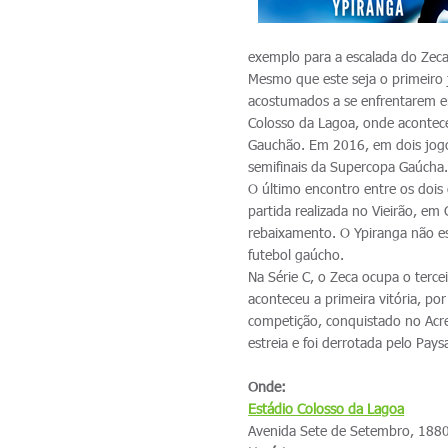
exemplo para a escalada do Zeca 
Mesmo que este seja o primeiro j
acostumados a se enfrentarem e
Colosso da Lagoa, onde acontece
Gauchão. Em 2016, em dois jogo
semifinais da Supercopa Gaúcha
O último encontro entre os doi
partida realizada no Vieirão, em
rebaixamento. O Ypiranga não es
futebol gaúcho.
Na Série C, o Zeca ocupa o terc
aconteceu a primeira vitória, p
competição, conquistado no Acr
estreia e foi derrotada pelo Pay
Onde:
Estádio Colosso da Lagoa
Avenida Sete de Setembro, 1880