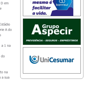
a D em
e
Estádio
rie A do
s
 a 1 na
o do
nto na
u a sua