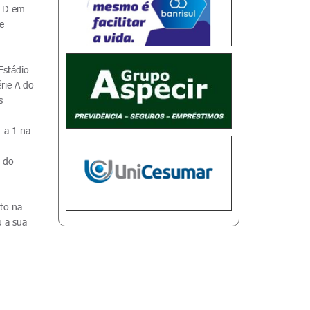
a D em
e
Estádio
rie A do
s
 a 1 na
o do
nto na
u a sua