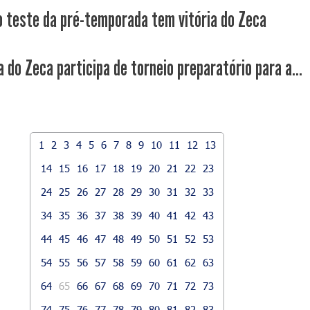
o teste da pré-temporada tem vitória do Zeca
 do Zeca participa de torneio preparatório para a...
1
2
3
4
5
6
7
8
9
10
11
12
13
14
15
16
17
18
19
20
21
22
23
24
25
26
27
28
29
30
31
32
33
34
35
36
37
38
39
40
41
42
43
44
45
46
47
48
49
50
51
52
53
54
55
56
57
58
59
60
61
62
63
64
65
66
67
68
69
70
71
72
73
74
75
76
77
78
79
80
81
82
83