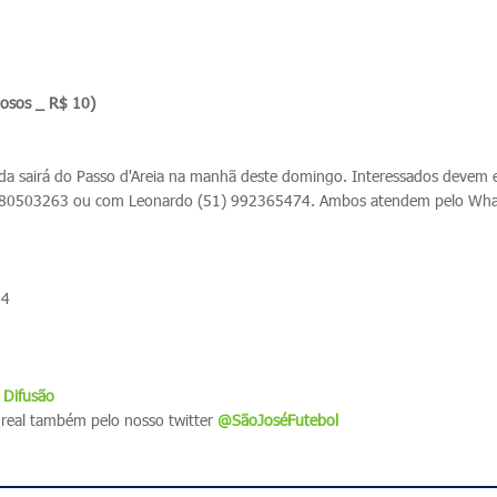
dosos _ R$ 10)
da sairá do Passo d'Areia na manhã deste domingo. Interessados devem 
980503263 ou com Leonardo (51) 992365474. Ambos atendem pelo Wh
 4
 Difusão
real também pelo nosso twitter
@SãoJoséFutebol