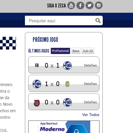
SIGA O ZECA
PRÓXIMO JOGO
ÚLTIMOS JOGOS
Profissional
Base
Sub-20
0
x
1
Detalhes
1
x
0
Detalhes
rimeiro
ntra o
se da
0
x
0
Detalhes
 o Novo
úchos em
Ver Todos
contro
2016.