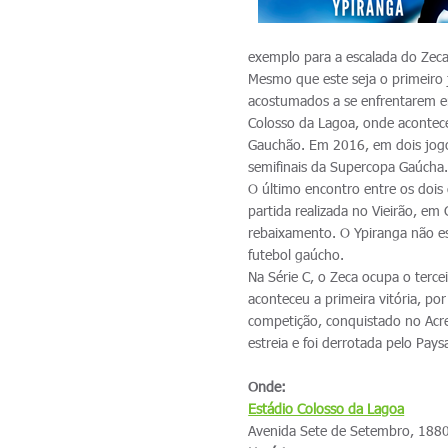
exemplo para a escalada do Zeca 
Mesmo que este seja o primeiro j
acostumados a se enfrentarem e
Colosso da Lagoa, onde acontece
Gauchão. Em 2016, em dois jogo
semifinais da Supercopa Gaúcha
O último encontro entre os doi
partida realizada no Vieirão, em
rebaixamento. O Ypiranga não es
futebol gaúcho.
Na Série C, o Zeca ocupa o terc
aconteceu a primeira vitória, p
competição, conquistado no Acr
estreia e foi derrotada pelo Pay
Onde:
Estádio Colosso da Lagoa
Avenida Sete de Setembro, 1880