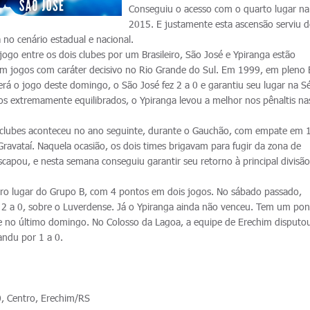
Conseguiu o acesso com o quarto lugar n
2015. E justamente esta ascensão serviu d
no cenário estadual e nacional.
ogo entre os dois clubes por um Brasileiro, São José e Ypiranga estão
m jogos com caráter decisivo no Rio Grande do Sul. Em 1999, em pleno 
rá o jogo deste domingo, o São José fez 2 a 0 e garantiu seu lugar na Sé
s extremamente equilibrados, o Ypiranga levou a melhor nos pênaltis na
.
s clubes aconteceu no ano seguinte, durante o Gauchão, com empate em 1
 Gravataí. Naquela ocasião, os dois times brigavam para fugir da zona de
capou, e nesta semana conseguiu garantir seu retorno à principal divisã
eiro lugar do Grupo B, com 4 pontos em dois jogos. No sábado passado,
or 2 a 0, sobre o Luverdense. Já o Ypiranga ainda não venceu. Tem um po
e no último domingo. No Colosso da Lagoa, a equipe de Erechim disputo
sandu por 1 a 0.
, Centro, Erechim/RS