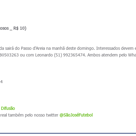
dosos _ R$ 10)
da sairá do Passo d'Areia na manhã deste domingo. Interessados devem 
980503263 ou com Leonardo (51) 992365474. Ambos atendem pelo Wh
 4
 Difusão
real também pelo nosso twitter
@SãoJoséFutebol