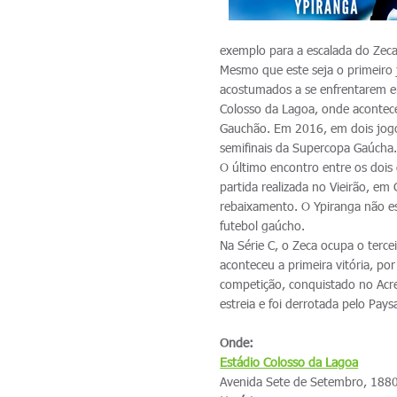
exemplo para a escalada do Zeca 
Mesmo que este seja o primeiro j
acostumados a se enfrentarem e
Colosso da Lagoa, onde acontece
Gauchão. Em 2016, em dois jogo
semifinais da Supercopa Gaúcha
O último encontro entre os doi
partida realizada no Vieirão, em
rebaixamento. O Ypiranga não es
futebol gaúcho.
Na Série C, o Zeca ocupa o terc
aconteceu a primeira vitória, p
competição, conquistado no Acr
estreia e foi derrotada pelo Pay
Onde:
Estádio Colosso da Lagoa
Avenida Sete de Setembro, 1880