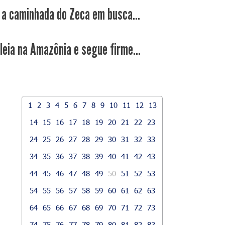
a caminhada do Zeca em busca...
leia na Amazônia e segue firme...
1
2
3
4
5
6
7
8
9
10
11
12
13
14
15
16
17
18
19
20
21
22
23
24
25
26
27
28
29
30
31
32
33
34
35
36
37
38
39
40
41
42
43
44
45
46
47
48
49
50
51
52
53
54
55
56
57
58
59
60
61
62
63
64
65
66
67
68
69
70
71
72
73
74
75
76
77
78
79
80
81
82
83