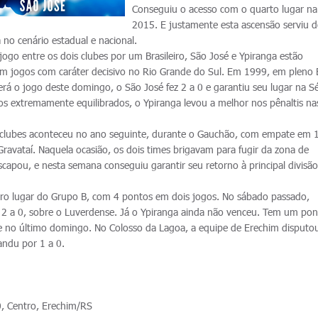
Conseguiu o acesso com o quarto lugar n
2015. E justamente esta ascensão serviu d
no cenário estadual e nacional.
ogo entre os dois clubes por um Brasileiro, São José e Ypiranga estão
m jogos com caráter decisivo no Rio Grande do Sul. Em 1999, em pleno 
rá o jogo deste domingo, o São José fez 2 a 0 e garantiu seu lugar na Sé
s extremamente equilibrados, o Ypiranga levou a melhor nos pênaltis na
.
s clubes aconteceu no ano seguinte, durante o Gauchão, com empate em 1
 Gravataí. Naquela ocasião, os dois times brigavam para fugir da zona de
capou, e nesta semana conseguiu garantir seu retorno à principal divisã
eiro lugar do Grupo B, com 4 pontos em dois jogos. No sábado passado,
or 2 a 0, sobre o Luverdense. Já o Ypiranga ainda não venceu. Tem um po
e no último domingo. No Colosso da Lagoa, a equipe de Erechim disputo
sandu por 1 a 0.
, Centro, Erechim/RS