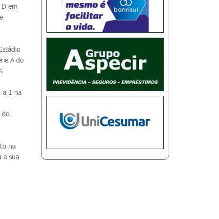
a D em
e
Estádio
rie A do
s
 a 1 na
o do
nto na
u a sua