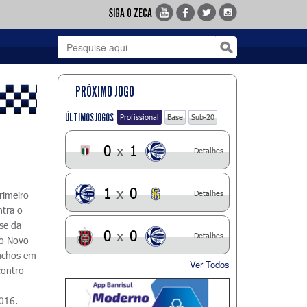
SIGA O ZECA
PRÓXIMO JOGO
ÚLTIMOS JOGOS
Profissional
Base
Sub-20
0
x
1
Detalhes
1
x
0
Detalhes
rimeiro
ntra o
se da
0
x
0
Detalhes
 o Novo
úchos em
Ver Todos
contro
2016.