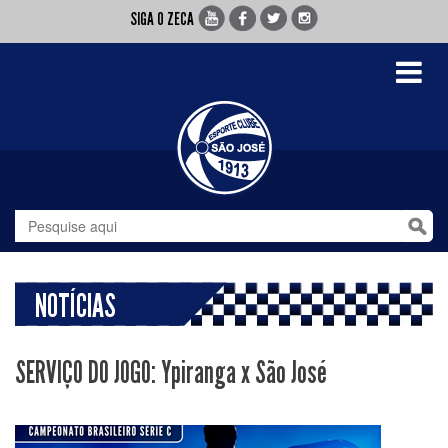
SIGA O ZECA
Toggle
navigati
NOTÍCIAS
SERVIÇO DO JOGO: Ypiranga x São José