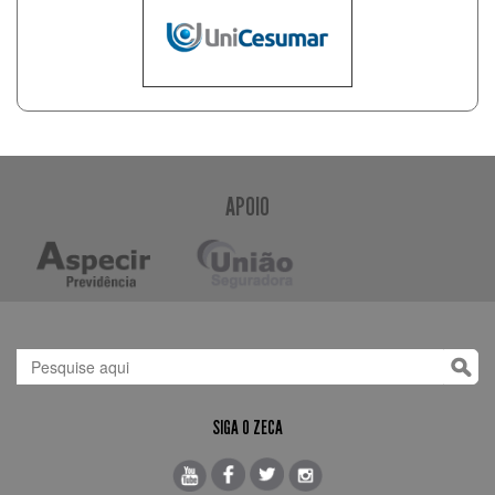
APOIO
SIGA O ZECA