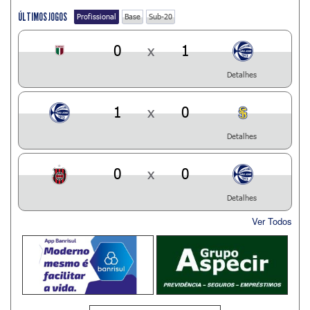
ÚLTIMOS JOGOS
Profissional
Base
Sub-20
0
x
1
Detalhes
1
x
0
Detalhes
0
x
0
Detalhes
Ver Todos