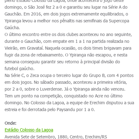
pleno Estádio Colosso da Lagoa, onde acontecerá o jogo deste
domingo, o São José fez 2 a 0 e garantiu seu lugar na Série A do
Gauchão. Em 2016, em dois jogos extremamente equilibrados, o
Ypiranga levou a melhor nos pênaltis nas semifinais da Supercopa
Gaúcha.
O último encontro entre os dois clubes aconteceu no ano seguinte,
durante o Gauchão, com empate em 1 a 1 na partida realizada no
Vieirão, em Gravataí. Naquela ocasião, os dois times brigavam para
fugir da zona de rebaixamento. O Ypiranga não escapou, e nesta
semana conseguiu garantir seu retorno à principal divisão do
futebol gaúcho.
Na Série C, o Zeca ocupa o terceiro lugar do Grupo B, com 4 pontos
em dois jogos. No sábado passado, aconteceu a primeira vitória,
por 2 a 0, sobre o Luverdense. Já o Ypiranga ainda não venceu.
Tem um ponto na competição, conquistado no Acre no último
domingo. No Colosso da Lagoa, a equipe de Erechim disputou a sua
estreia e foi derrotada pelo Paysandu por 1 a 0.
Onde:
Estádio Colosso da Lagoa
Avenida Sete de Setembro, 1880, Centro, Erechim/RS