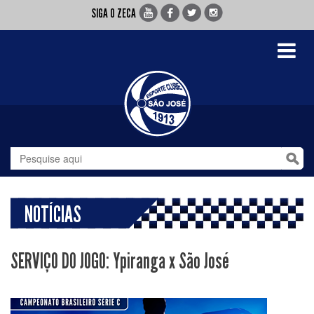
SIGA O ZECA
Toggle
navigati
NOTÍCIAS
SERVIÇO DO JOGO: Ypiranga x São José