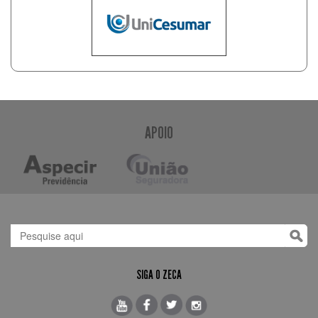
APOIO
SIGA O ZECA