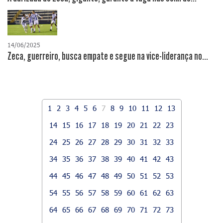
14/06/2025
Zeca, guerreiro, busca empate e segue na vice-liderança no...
1
2
3
4
5
6
7
8
9
10
11
12
13
14
15
16
17
18
19
20
21
22
23
24
25
26
27
28
29
30
31
32
33
34
35
36
37
38
39
40
41
42
43
44
45
46
47
48
49
50
51
52
53
54
55
56
57
58
59
60
61
62
63
64
65
66
67
68
69
70
71
72
73