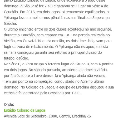
pleno Estádio Colosso da Lagoa, onde acontecerá o jogo deste
domingo, o São José fez 2 a 0 e garantiu seu lugar na Série A do
Gauchão. Em 2016, em dois jogos extremamente equilibrados, o
Ypiranga levou a melhor nos pênaltis nas semifinais da Supercopa
Gaúcha.
O último encontro entre os dois clubes aconteceu no ano seguinte,
durante o Gauchão, com empate em 1 a 1 na partida realizada no
Vieirão, em Gravataí. Naquela ocasião, os dois times brigavam para
fugir da zona de rebaixamento. O Ypiranga não escapou, e nesta
semana conseguiu garantir seu retorno à principal divisão do
futebol gaúcho.
Na Série C, o Zeca ocupa o terceiro lugar do Grupo B, com 4 pontos
em dois jogos. No sábado passado, aconteceu a primeira vitória,
por 2 a 0, sobre o Luverdense. Já o Ypiranga ainda não venceu.
Tem um ponto na competição, conquistado no Acre no último
domingo. No Colosso da Lagoa, a equipe de Erechim disputou a sua
estreia e foi derrotada pelo Paysandu por 1 a 0.
Onde:
Estádio Colosso da Lagoa
Avenida Sete de Setembro, 1880, Centro, Erechim/RS