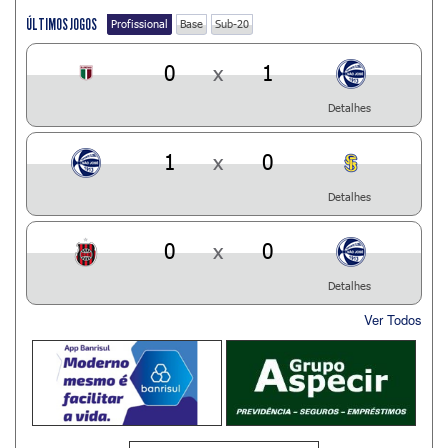
ÚLTIMOS JOGOS
Profissional
Base
Sub-20
0
x
1
Detalhes
1
x
0
Detalhes
0
x
0
Detalhes
Ver Todos