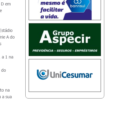
a D em
e
Estádio
rie A do
s
 a 1 na
o do
nto na
u a sua