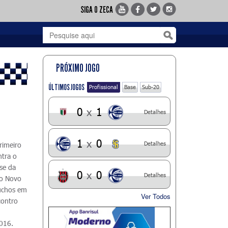
SIGA O ZECA
PRÓXIMO JOGO
ÚLTIMOS JOGOS
Profissional
Base
Sub-20
0
x
1
Detalhes
1
x
0
Detalhes
rimeiro
ntra o
se da
0
x
0
Detalhes
 o Novo
úchos em
Ver Todos
contro
2016.