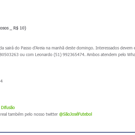
dosos _ R$ 10)
da sairá do Passo d'Areia na manhã deste domingo. Interessados devem 
980503263 ou com Leonardo (51) 992365474. Ambos atendem pelo Wh
 4
 Difusão
real também pelo nosso twitter
@SãoJoséFutebol