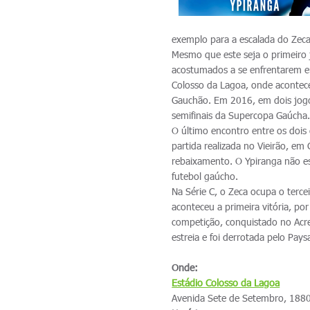
exemplo para a escalada do Zeca 
Mesmo que este seja o primeiro j
acostumados a se enfrentarem e
Colosso da Lagoa, onde acontece
Gauchão. Em 2016, em dois jogo
semifinais da Supercopa Gaúcha
O último encontro entre os doi
partida realizada no Vieirão, em
rebaixamento. O Ypiranga não es
futebol gaúcho.
Na Série C, o Zeca ocupa o terc
aconteceu a primeira vitória, p
competição, conquistado no Acr
estreia e foi derrotada pelo Pay
Onde:
Estádio Colosso da Lagoa
Avenida Sete de Setembro, 1880