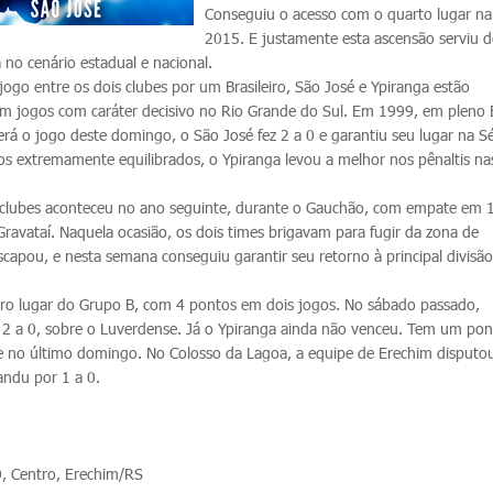
Conseguiu o acesso com o quarto lugar n
2015. E justamente esta ascensão serviu d
no cenário estadual e nacional.
ogo entre os dois clubes por um Brasileiro, São José e Ypiranga estão
m jogos com caráter decisivo no Rio Grande do Sul. Em 1999, em pleno 
rá o jogo deste domingo, o São José fez 2 a 0 e garantiu seu lugar na Sé
s extremamente equilibrados, o Ypiranga levou a melhor nos pênaltis na
.
s clubes aconteceu no ano seguinte, durante o Gauchão, com empate em 1
 Gravataí. Naquela ocasião, os dois times brigavam para fugir da zona de
capou, e nesta semana conseguiu garantir seu retorno à principal divisã
eiro lugar do Grupo B, com 4 pontos em dois jogos. No sábado passado,
or 2 a 0, sobre o Luverdense. Já o Ypiranga ainda não venceu. Tem um po
e no último domingo. No Colosso da Lagoa, a equipe de Erechim disputo
sandu por 1 a 0.
, Centro, Erechim/RS