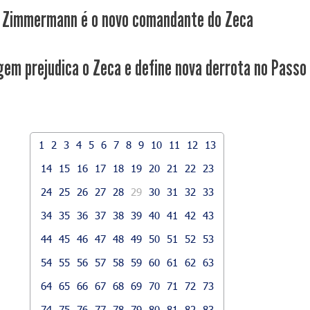
 Zimmermann é o novo comandante do Zeca
gem prejudica o Zeca e define nova derrota no Passo
1
2
3
4
5
6
7
8
9
10
11
12
13
14
15
16
17
18
19
20
21
22
23
24
25
26
27
28
29
30
31
32
33
34
35
36
37
38
39
40
41
42
43
44
45
46
47
48
49
50
51
52
53
54
55
56
57
58
59
60
61
62
63
64
65
66
67
68
69
70
71
72
73
74
75
76
77
78
79
80
81
82
83