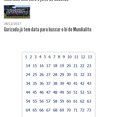
28/12/2017
Gurizada já tem data para buscar o bi do Mundialito
1
2
3
4
5
6
7
8
9
10
11
12
13
14
15
16
17
18
19
20
21
22
23
24
25
26
27
28
29
30
31
32
33
34
35
36
37
38
39
40
41
42
43
44
45
46
47
48
49
50
51
52
53
54
55
56
57
58
59
60
61
62
63
64
65
66
67
68
69
70
71
72
73