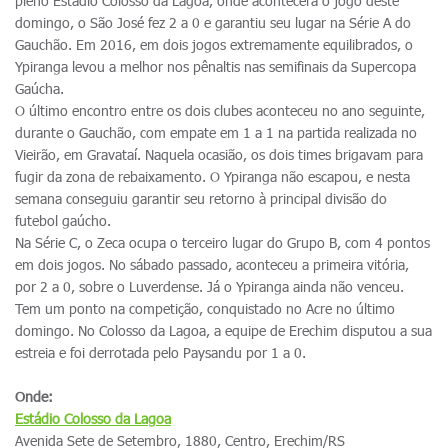
pleno Estádio Colosso da Lagoa, onde acontecerá o jogo deste
domingo, o São José fez 2 a 0 e garantiu seu lugar na Série A do
Gauchão. Em 2016, em dois jogos extremamente equilibrados, o
Ypiranga levou a melhor nos pênaltis nas semifinais da Supercopa
Gaúcha.
O último encontro entre os dois clubes aconteceu no ano seguinte,
durante o Gauchão, com empate em 1 a 1 na partida realizada no
Vieirão, em Gravataí. Naquela ocasião, os dois times brigavam para
fugir da zona de rebaixamento. O Ypiranga não escapou, e nesta
semana conseguiu garantir seu retorno à principal divisão do
futebol gaúcho.
Na Série C, o Zeca ocupa o terceiro lugar do Grupo B, com 4 pontos
em dois jogos. No sábado passado, aconteceu a primeira vitória,
por 2 a 0, sobre o Luverdense. Já o Ypiranga ainda não venceu.
Tem um ponto na competição, conquistado no Acre no último
domingo. No Colosso da Lagoa, a equipe de Erechim disputou a sua
estreia e foi derrotada pelo Paysandu por 1 a 0.
Onde:
Estádio Colosso da Lagoa
Avenida Sete de Setembro, 1880, Centro, Erechim/RS