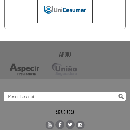
APOIO
SIGA O ZECA