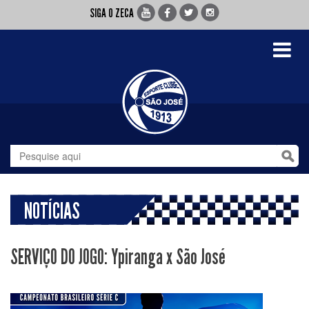
SIGA O ZECA
Toggle
navigati
NOTÍCIAS
SERVIÇO DO JOGO: Ypiranga x São José