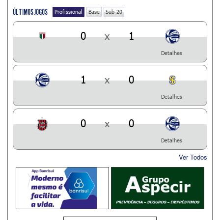
ÚLTIMOS JOGOS
Profissional
Base
Sub-20
0
x
1
Detalhes
1
x
0
Detalhes
0
x
0
Detalhes
Ver Todos