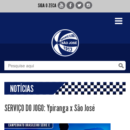
SIGA O ZECA
Toggle
navigati
NOTÍCIAS
SERVIÇO DO JOGO: Ypiranga x São José