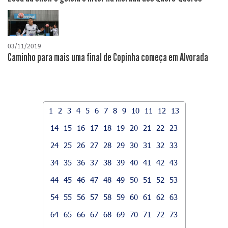
03/11/2019
Caminho para mais uma final de Copinha começa em Alvorada
1
2
3
4
5
6
7
8
9
10
11
12
13
14
15
16
17
18
19
20
21
22
23
24
25
26
27
28
29
30
31
32
33
34
35
36
37
38
39
40
41
42
43
44
45
46
47
48
49
50
51
52
53
54
55
56
57
58
59
60
61
62
63
64
65
66
67
68
69
70
71
72
73