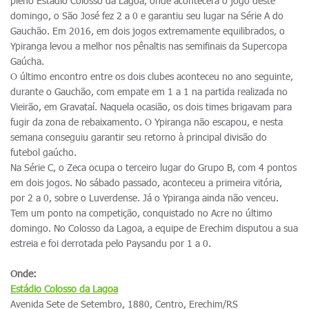
pleno Estádio Colosso da Lagoa, onde acontecerá o jogo deste
domingo, o São José fez 2 a 0 e garantiu seu lugar na Série A do
Gauchão. Em 2016, em dois jogos extremamente equilibrados, o
Ypiranga levou a melhor nos pênaltis nas semifinais da Supercopa
Gaúcha.
O último encontro entre os dois clubes aconteceu no ano seguinte,
durante o Gauchão, com empate em 1 a 1 na partida realizada no
Vieirão, em Gravataí. Naquela ocasião, os dois times brigavam para
fugir da zona de rebaixamento. O Ypiranga não escapou, e nesta
semana conseguiu garantir seu retorno à principal divisão do
futebol gaúcho.
Na Série C, o Zeca ocupa o terceiro lugar do Grupo B, com 4 pontos
em dois jogos. No sábado passado, aconteceu a primeira vitória,
por 2 a 0, sobre o Luverdense. Já o Ypiranga ainda não venceu.
Tem um ponto na competição, conquistado no Acre no último
domingo. No Colosso da Lagoa, a equipe de Erechim disputou a sua
estreia e foi derrotada pelo Paysandu por 1 a 0.
Onde:
Estádio Colosso da Lagoa
Avenida Sete de Setembro, 1880, Centro, Erechim/RS