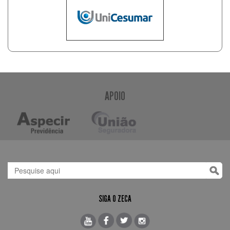
APOIO
SIGA O ZECA