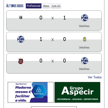
ÚLTIMOS JOGOS
Profissional
Base
Sub-20
0
x
1
Detalhes
1
x
0
Detalhes
0
x
0
Detalhes
Ver Todos