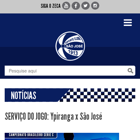
SIGA O ZECA
Toggle
navigati
NOTÍCIAS
SERVIÇO DO JOGO: Ypiranga x São José