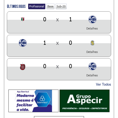
ÚLTIMOS JOGOS
Profissional
Base
Sub-20
0
x
1
Detalhes
1
x
0
Detalhes
0
x
0
Detalhes
Ver Todos