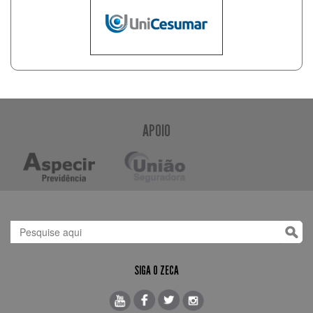
APOIO
SIGA O ZECA