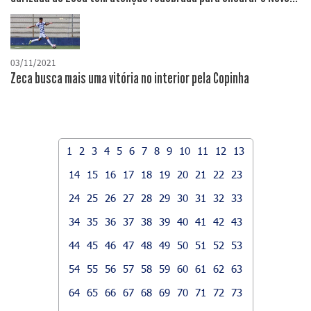
03/11/2021
Zeca busca mais uma vitória no interior pela Copinha
1
2
3
4
5
6
7
8
9
10
11
12
13
14
15
16
17
18
19
20
21
22
23
24
25
26
27
28
29
30
31
32
33
34
35
36
37
38
39
40
41
42
43
44
45
46
47
48
49
50
51
52
53
54
55
56
57
58
59
60
61
62
63
64
65
66
67
68
69
70
71
72
73