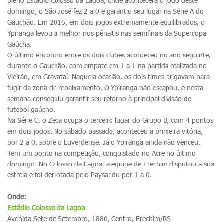
pleno Estádio Colosso da Lagoa, onde acontecerá o jogo deste
domingo, o São José fez 2 a 0 e garantiu seu lugar na Série A do
Gauchão. Em 2016, em dois jogos extremamente equilibrados, o
Ypiranga levou a melhor nos pênaltis nas semifinais da Supercopa
Gaúcha.
O último encontro entre os dois clubes aconteceu no ano seguinte,
durante o Gauchão, com empate em 1 a 1 na partida realizada no
Vieirão, em Gravataí. Naquela ocasião, os dois times brigavam para
fugir da zona de rebaixamento. O Ypiranga não escapou, e nesta
semana conseguiu garantir seu retorno à principal divisão do
futebol gaúcho.
Na Série C, o Zeca ocupa o terceiro lugar do Grupo B, com 4 pontos
em dois jogos. No sábado passado, aconteceu a primeira vitória,
por 2 a 0, sobre o Luverdense. Já o Ypiranga ainda não venceu.
Tem um ponto na competição, conquistado no Acre no último
domingo. No Colosso da Lagoa, a equipe de Erechim disputou a sua
estreia e foi derrotada pelo Paysandu por 1 a 0.
Onde:
Estádio Colosso da Lagoa
Avenida Sete de Setembro, 1880, Centro, Erechim/RS