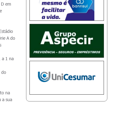
a D em
e
Estádio
rie A do
s
 a 1 na
o do
nto na
u a sua