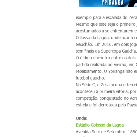
exemplo para a escalada do Zeca 
Mesmo que este seja o primeiro j
acostumados a se enfrentarem e
Colosso da Lagoa, onde acontece
Gauchão. Em 2016, em dois jogo
semifinais da Supercopa Gaúcha
O último encontro entre os doi
partida realizada no Vieirão, em
rebaixamento. O Ypiranga não es
futebol gaúcho.
Na Série C, o Zeca ocupa o terc
aconteceu a primeira vitória, p
competição, conquistado no Acr
estreia e foi derrotada pelo Pay
Onde:
Estádio Colosso da Lagoa
Avenida Sete de Setembro, 1880