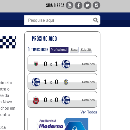
SIGA O ZECA
PRÓXIMO JOGO
ÚLTIMOS JOGOS
Profissional
Base
Sub-20
0
x
1
Detalhes
1
x
0
Detalhes
rimeiro
ntra o
se da
0
x
0
Detalhes
 o Novo
úchos em
Ver Todos
contro
2016.