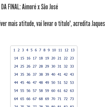
 DA FINAL: Aimoré x São José
ver mais atitude, vai levar o título", acredita Jaques
1
2
3
4
5
6
7
8
9
10
11
12
13
14
15
16
17
18
19
20
21
22
23
24
25
26
27
28
29
30
31
32
33
34
35
36
37
38
39
40
41
42
43
44
45
46
47
48
49
50
51
52
53
54
55
56
57
58
59
60
61
62
63
64
65
66
67
68
69
70
71
72
73
74
75
76
77
78
79
80
81
82
83