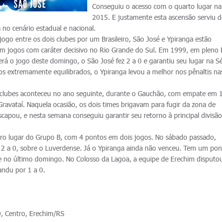
Conseguiu o acesso com o quarto lugar n
2015. E justamente esta ascensão serviu d
no cenário estadual e nacional.
ogo entre os dois clubes por um Brasileiro, São José e Ypiranga estão
m jogos com caráter decisivo no Rio Grande do Sul. Em 1999, em pleno 
rá o jogo deste domingo, o São José fez 2 a 0 e garantiu seu lugar na Sé
s extremamente equilibrados, o Ypiranga levou a melhor nos pênaltis na
.
s clubes aconteceu no ano seguinte, durante o Gauchão, com empate em 1
 Gravataí. Naquela ocasião, os dois times brigavam para fugir da zona de
capou, e nesta semana conseguiu garantir seu retorno à principal divisã
eiro lugar do Grupo B, com 4 pontos em dois jogos. No sábado passado,
or 2 a 0, sobre o Luverdense. Já o Ypiranga ainda não venceu. Tem um po
e no último domingo. No Colosso da Lagoa, a equipe de Erechim disputo
sandu por 1 a 0.
, Centro, Erechim/RS