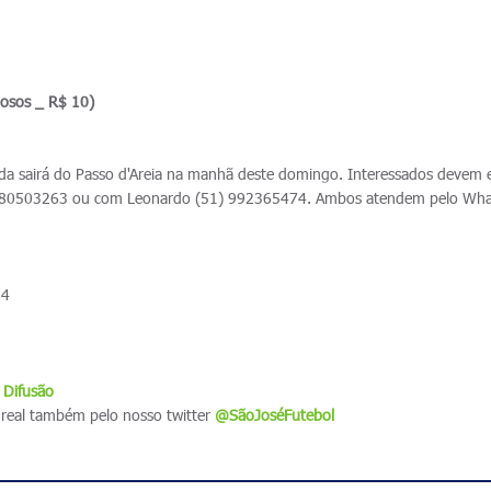
dosos _ R$ 10)
da sairá do Passo d'Areia na manhã deste domingo. Interessados devem 
980503263 ou com Leonardo (51) 992365474. Ambos atendem pelo Wh
 4
 Difusão
real também pelo nosso twitter
@SãoJoséFutebol