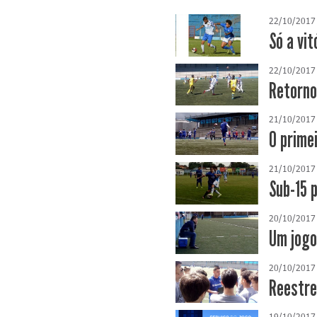
22/10/2017
Só a vit
22/10/2017
Retorno
21/10/2017
O prime
21/10/2017
Sub-15 
20/10/2017
Um jogo
20/10/2017
Reestre
19/10/2017