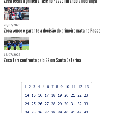
Zeca fecha a primeira fase no Passo mirando a liderança
20/07/2025
Zeca vence e garante a decisão do primeiro mata no Passo
18/07/2025
Zeca tem confronto pelo G2 em Santa Catarina
1
2
3
4
5
6
7
8
9
10
11
12
13
14
15
16
17
18
19
20
21
22
23
24
25
26
27
28
29
30
31
32
33
34
35
36
37
38
39
40
41
42
43