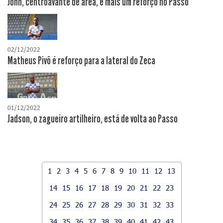
John, centroavante de área, é mais um reforço no Passo
02/12/2022
Matheus Pivô é reforço para a lateral do Zeca
01/12/2022
Jadson, o zagueiro artilheiro, está de volta ao Passo
1
2
3
4
5
6
7
8
9
10
11
12
13
14
15
16
17
18
19
20
21
22
23
24
25
26
27
28
29
30
31
32
33
34
35
36
37
38
39
40
41
42
43