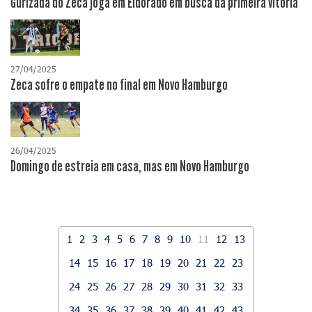
Gurizada do Zeca joga em Eldorado em busca da primeira vitória
27/04/2025
Zeca sofre o empate no final em Novo Hamburgo
26/04/2025
Domingo de estreia em casa, mas em Novo Hamburgo
1
2
3
4
5
6
7
8
9
10
11
12
13
14
15
16
17
18
19
20
21
22
23
24
25
26
27
28
29
30
31
32
33
34
35
36
37
38
39
40
41
42
43