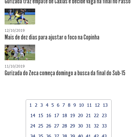
Gurizada traz empate de Caxias e decide vaga na final no Passo
12/10/2019
Mais de dez dias para ajustar o foco na Copinha
11/10/2019
Gurizada do Zeca começa domingo a busca da final do Sub-15
1
2
3
4
5
6
7
8
9
10
11
12
13
14
15
16
17
18
19
20
21
22
23
24
25
26
27
28
29
30
31
32
33
34
35
36
37
38
39
40
41
42
43