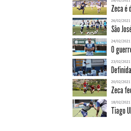
28/02/2021
Zeca é 
26/02/2021
São Jos
24/02/2021
O guerr
23/02/2021
Definid
20/02/2021
Zeca fe
18/02/2021
Tiago U