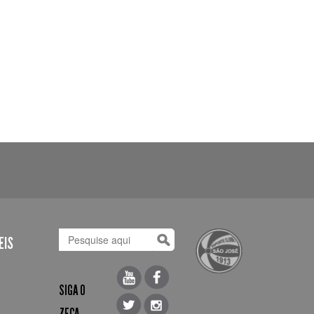
EIS
SIGA O
ZECA