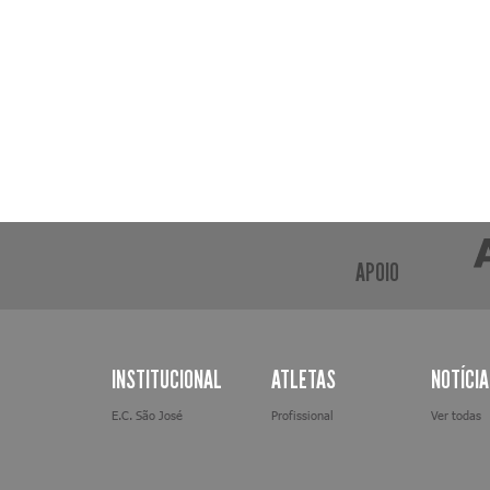
APOIO
INSTITUCIONAL
ATLETAS
NOTÍCI
E.C. São José
Profissional
Ver todas