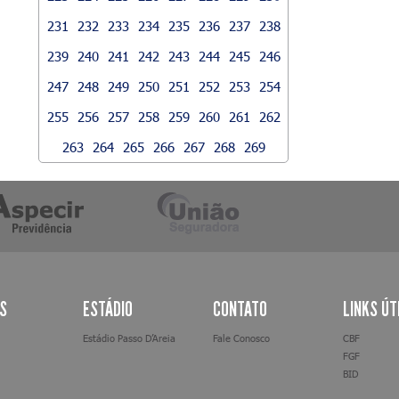
231
232
233
234
235
236
237
238
239
240
241
242
243
244
245
246
247
248
249
250
251
252
253
254
255
256
257
258
259
260
261
262
263
264
265
266
267
268
269
AS
ESTÁDIO
CONTATO
LINKS ÚT
Estádio Passo D’Areia
Fale Conosco
CBF
FGF
BID