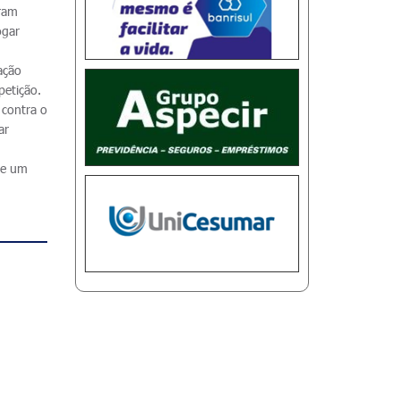
ram
ogar
ação
petição.
 contra o
ar
 e um