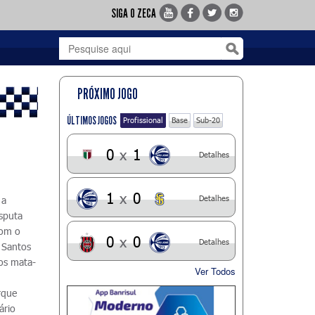
SIGA O ZECA
PRÓXIMO JOGO
ÚLTIMOS JOGOS
Profissional
Base
Sub-20
0
x
1
Detalhes
1
x
0
Detalhes
 a
isputa
com o
0
x
0
Detalhes
 Santos
tos mata-
Ver Todos
rque
ário