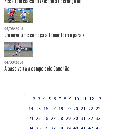
Zeca tem clássico valendo a liderança do...
06/08/2018
Um novo time começa a tomar forma para a...
04/08/2018
A base volta a campo pelo Gauchão
1
2
3
4
5
6
7
8
9
10
11
12
13
14
15
16
17
18
19
20
21
22
23
24
25
26
27
28
29
30
31
32
33
34
35
36
37
38
39
40
41
42
43