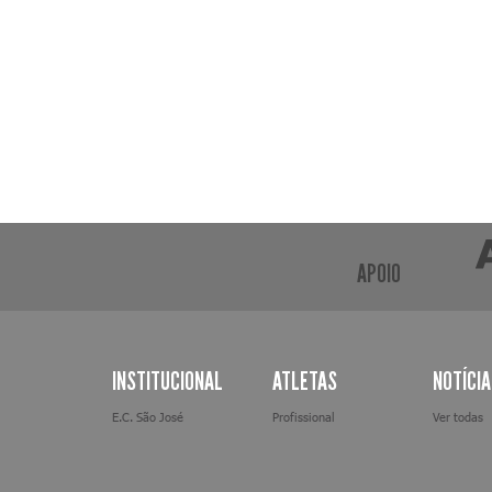
APOIO
INSTITUCIONAL
ATLETAS
NOTÍCI
E.C. São José
Profissional
Ver todas