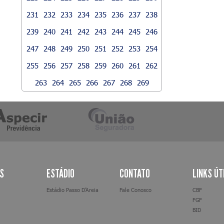
231
232
233
234
235
236
237
238
239
240
241
242
243
244
245
246
247
248
249
250
251
252
253
254
255
256
257
258
259
260
261
262
263
264
265
266
267
268
269
AS
ESTÁDIO
CONTATO
LINKS ÚT
Estádio Passo D’Areia
Fale Conosco
CBF
FGF
BID