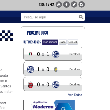
SIGA O ZECA
PRÓXIMO JOGO
ÚLTIMOS JOGOS
Profissional
Base
Sub-20
0
x
1
Detalhes
1
x
0
Detalhes
 a
isputa
com o
0
x
0
Detalhes
 Santos
tos mata-
Ver Todos
rque
ário