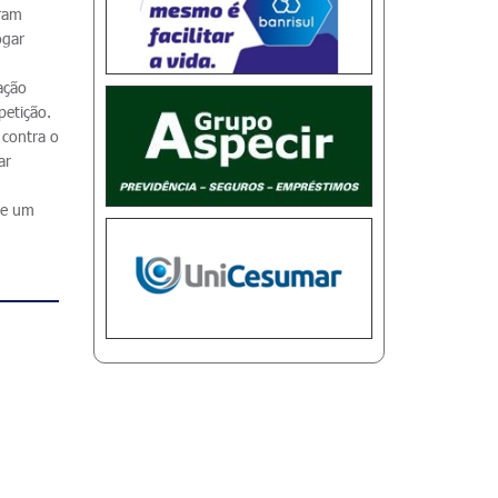
ram
ogar
ação
petição.
 contra o
ar
 e um