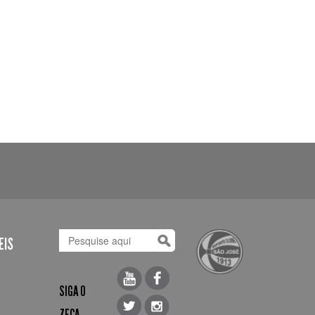
EIS
SIGA O
ZECA