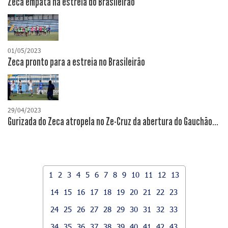
Zeca empata na estreia do Brasileirão
01/05/2023
Zeca pronto para a estreia no Brasileirão
29/04/2023
Gurizada do Zeca atropela no Ze-Cruz da abertura do Gauchão...
1
2
3
4
5
6
7
8
9
10
11
12
13
14
15
16
17
18
19
20
21
22
23
24
25
26
27
28
29
30
31
32
33
34
35
36
37
38
39
40
41
42
43