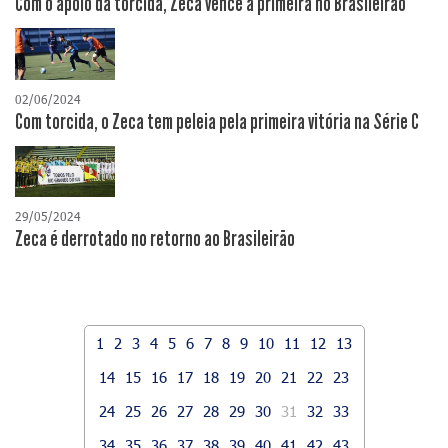
Com o apoio da torcida, Zeca vence a primeira no Brasileirão
02/06/2024
Com torcida, o Zeca tem peleia pela primeira vitória na Série C
29/05/2024
Zeca é derrotado no retorno ao Brasileirão
1
2
3
4
5
6
7
8
9
10
11
12
13
14
15
16
17
18
19
20
21
22
23
24
25
26
27
28
29
30
31
32
33
34
35
36
37
38
39
40
41
42
43