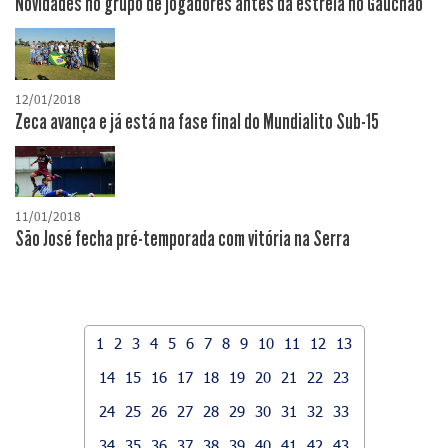
Novidades no grupo de jogadores antes da estreia no Gauchão
12/01/2018
Zeca avança e já está na fase final do Mundialito Sub-15
11/01/2018
São José fecha pré-temporada com vitória na Serra
1
2
3
4
5
6
7
8
9
10
11
12
13
14
15
16
17
18
19
20
21
22
23
24
25
26
27
28
29
30
31
32
33
34
35
36
37
38
39
40
41
42
43