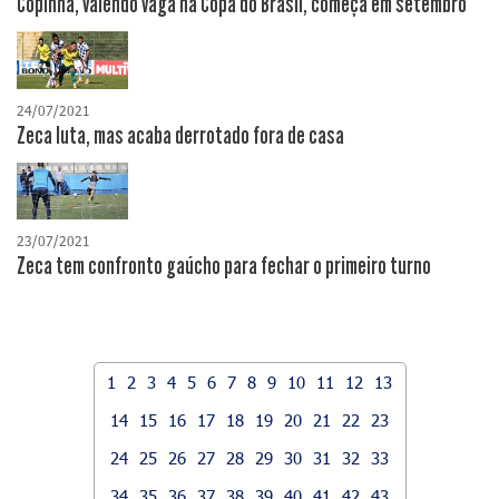
Copinha, valendo vaga na Copa do Brasil, começa em setembro
24/07/2021
Zeca luta, mas acaba derrotado fora de casa
23/07/2021
Zeca tem confronto gaúcho para fechar o primeiro turno
1
2
3
4
5
6
7
8
9
10
11
12
13
14
15
16
17
18
19
20
21
22
23
24
25
26
27
28
29
30
31
32
33
34
35
36
37
38
39
40
41
42
43