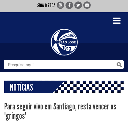
SIGA O ZECA
Toggle
navigati
NOTÍCIAS
Para seguir vivo em Santiago, resta vencer os
"gringos"