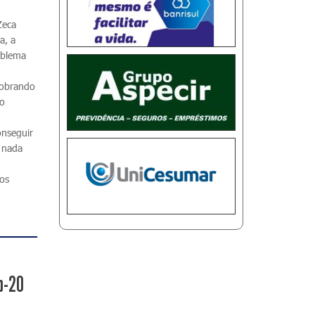
Zeca
a, a
oblema
Cobrando
do
onseguir
m nada
ios
b-20