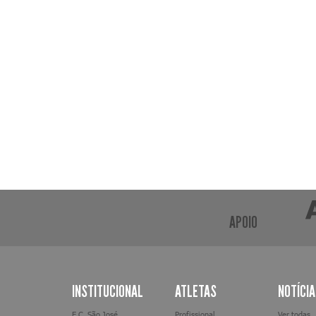
APOIO
INSTITUCIONAL
ATLETAS
NOTÍCI
E.C. São José
Profissional
Ver todas