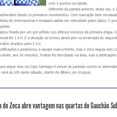
com 3 pontos na tabela.
Diferente da partida anterior, desta vez, o 
o adversário desde os primeiros movimentos. Com marcação bem encaixad
tidas do Internacional e ensaiava saídas em velocidade pelos lados. O pr
ogadas.
abou freada por um gol sofrido nos últimos minutos da primeira etapa. 
cional fez 1 a 0. E a situação se tornou ainda pior na arrancada do segun
rsário ampliou para 2 a 0.
odificações e posicionou a equipe mais à frente, mas o Zeca seguia sem c
a assim, aos 30 minutos, Troleze foi derrubado na área, mas a arbitrage
para seguir vivo na Copa Santiago é vencer as partidas contra os adversár
o será às 10h deste sábado, diante do Albion, do Uruguai.
a do Zeca abre vantagem nas quartas do Gauchão Su