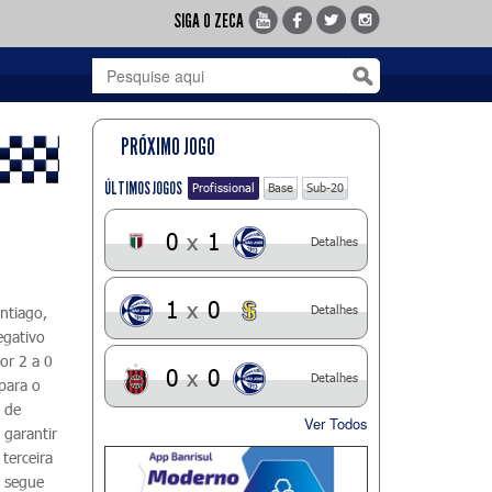
SIGA O ZECA
PRÓXIMO JOGO
ÚLTIMOS JOGOS
Profissional
Base
Sub-20
0
x
1
Detalhes
1
x
0
Detalhes
ntiago,
egativo
or 2 a 0
0
x
0
Detalhes
para o
3 de
Ver Todos
 garantir
 terceira
é segue