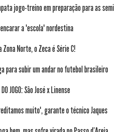
pata jogo-treino em preparação para as semi
 encarar a "escola" nordestina
a Zona Norte, o Zeca é Série C!
ga para subir um andar no futebol brasileiro
 DO JOGO: São José x Linense
reditamos muito", garante o técnico Jaques
joga bem, mas sofre virada no Passo d'Areia