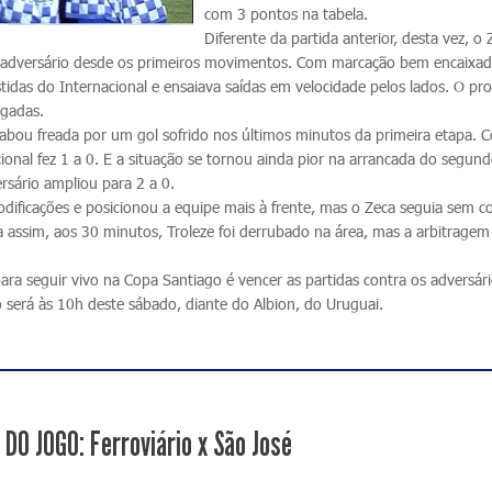
com 3 pontos na tabela.
Diferente da partida anterior, desta vez, o 
o adversário desde os primeiros movimentos. Com marcação bem encaixad
tidas do Internacional e ensaiava saídas em velocidade pelos lados. O pr
ogadas.
abou freada por um gol sofrido nos últimos minutos da primeira etapa. 
cional fez 1 a 0. E a situação se tornou ainda pior na arrancada do segun
rsário ampliou para 2 a 0.
odificações e posicionou a equipe mais à frente, mas o Zeca seguia sem c
a assim, aos 30 minutos, Troleze foi derrubado na área, mas a arbitrage
para seguir vivo na Copa Santiago é vencer as partidas contra os adversár
o será às 10h deste sábado, diante do Albion, do Uruguai.
 DO JOGO: Ferroviário x São José