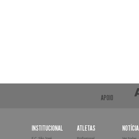
APOIO
INSTITUCIONAL
ATLETAS
NOTÍCI
E.C. São José
Profissional
Ver todas