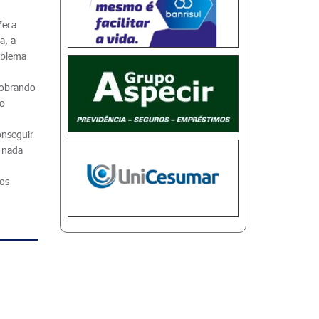
Zeca
a, a
oblema
Cobrando
do
onseguir
m nada
ios