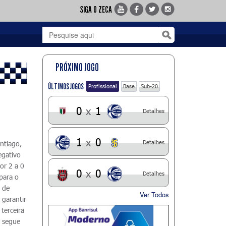
SIGA O ZECA
PRÓXIMO JOGO
ÚLTIMOS JOGOS
Profissional
Base
Sub-20
0
x
1
Detalhes
1
x
0
Detalhes
ntiago,
egativo
or 2 a 0
0
x
0
Detalhes
para o
3 de
Ver Todos
 garantir
 terceira
é segue