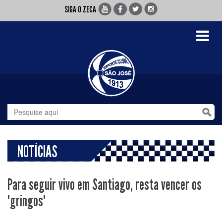
SIGA O ZECA
Toggle
navigati
NOTÍCIAS
Para seguir vivo em Santiago, resta vencer os
"gringos"