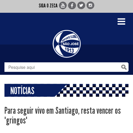
SIGA O ZECA
Toggle
navigati
NOTÍCIAS
Para seguir vivo em Santiago, resta vencer os
"gringos"