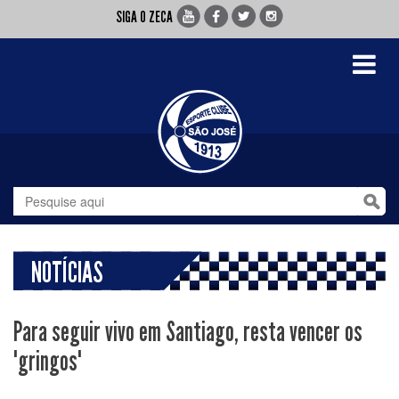
SIGA O ZECA
Toggle
navigati
NOTÍCIAS
Para seguir vivo em Santiago, resta vencer os
"gringos"