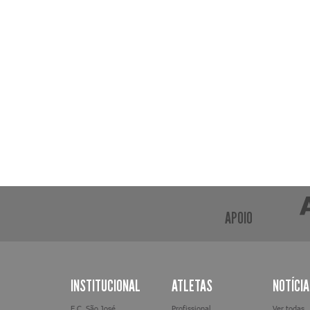
APOIO
INSTITUCIONAL
ATLETAS
NOTÍCI
E.C. São José
Profissional
Ver todas