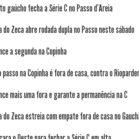
to gaúcho fecha a Série C no Passo d'Areia
a do Zeca abre rodada dupla no Passo neste sábado
nce a segunda na Copinha
 passo na Copinha é fora de casa, contra o Rioparde
nce mais uma fora e garante a permanência na C
a do Zeca estreia com empate fora de casa no Gauchã
cara o Oeste para fechar a Série C em alta