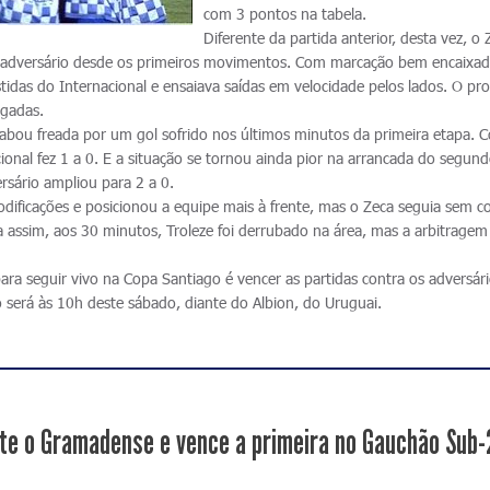
com 3 pontos na tabela.
Diferente da partida anterior, desta vez, o 
o adversário desde os primeiros movimentos. Com marcação bem encaixad
tidas do Internacional e ensaiava saídas em velocidade pelos lados. O pr
ogadas.
abou freada por um gol sofrido nos últimos minutos da primeira etapa. 
cional fez 1 a 0. E a situação se tornou ainda pior na arrancada do segun
rsário ampliou para 2 a 0.
odificações e posicionou a equipe mais à frente, mas o Zeca seguia sem c
a assim, aos 30 minutos, Troleze foi derrubado na área, mas a arbitrage
para seguir vivo na Copa Santiago é vencer as partidas contra os adversár
o será às 10h deste sábado, diante do Albion, do Uruguai.
te o Gramadense e vence a primeira no Gauchão Sub