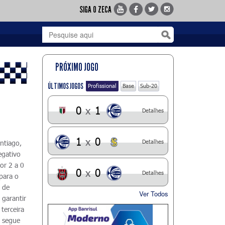
SIGA O ZECA
PRÓXIMO JOGO
ÚLTIMOS JOGOS
Profissional
Base
Sub-20
0
x
1
Detalhes
1
x
0
Detalhes
ntiago,
egativo
or 2 a 0
0
x
0
Detalhes
para o
3 de
Ver Todos
 garantir
 terceira
é segue