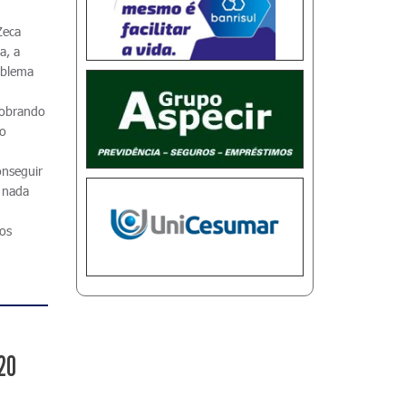
Zeca
a, a
oblema
Cobrando
do
onseguir
m nada
ios
-20