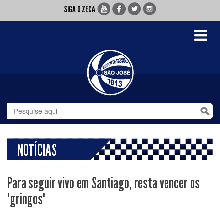
SIGA O ZECA
Toggle
navigati
NOTÍCIAS
Para seguir vivo em Santiago, resta vencer os
"gringos"