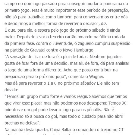
campo no domingo passado para conseguir mudar o panorama do
primeiro jogo. Mas é muito importante esse período de preparação,
não só para trabalhar, como também para conversarmos entre nós
e decidirmos a melhor forma de reverter a decisão", diz.
É que, para ele, a espera pelo jogo do próximo sábado é ainda
maior. Depois de levar o terceiro cartão amarelo na última rodada
da primeira fase, contra o Juventude, o zagueiro cumpriu suspensão
na partida de Gravataí contra o Novo Hamburgo.
"A sensação de ficar de fora é a pior de todas. Nenhum jogador
gosta de ficar fora de uma decisão, mas ali, de fora, dá para analisar
o jogo de uma forma diferente. Acho que posso contribuir na
preparação para o próximo jogo", comenta o Wagner.
Mas dá para reverter o 1 a 0 no próximo sábado? Ele não tem
dúvida:
"Temos um grupo muto forte e vamos reagir. Sabemos que temos
que virar esse placar, mas não podemos nos desesperar. Temos 90
minutos e um gol pode levar o jogo para os pênaltis. Não é
necessário só a busca do gol, mas todo o cuidado para não abrir
brechas na defesa".
Na manhã desta quarta, China Balbino comandou o treino no CT