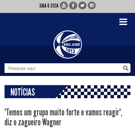
SIGA O ZECA
Toggle
navigati
NOTÍCIAS
"Temos um grupo muito forte e vamos reagir",
diz o zagueiro Wagner