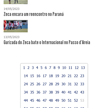
14/05/2023
Zeca encara um reencontro no Paraná
13/05/2023
Gurizada do Zeca bate o Internacional no Passo d'Areia
1
2
3
4
5
6
7
8
9
10
11
12
13
14
15
16
17
18
19
20
21
22
23
24
25
26
27
28
29
30
31
32
33
34
35
36
37
38
39
40
41
42
43
44
45
46
47
48
49
50
51
52
53