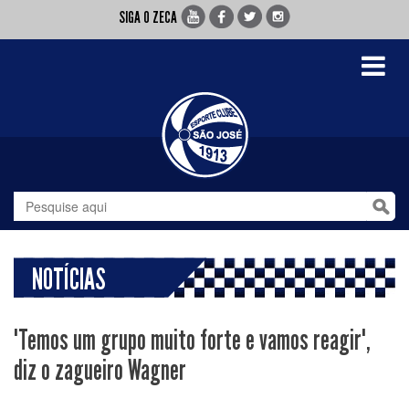
SIGA O ZECA
Toggle
navigati
NOTÍCIAS
"Temos um grupo muito forte e vamos reagir",
diz o zagueiro Wagner