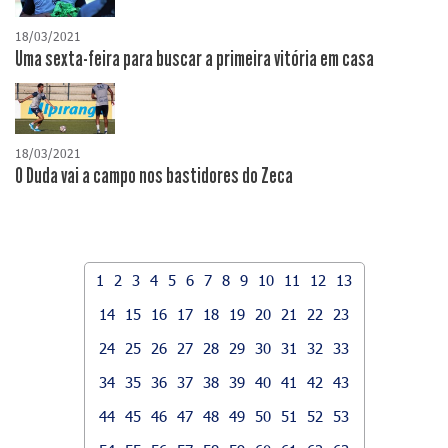
18/03/2021
Uma sexta-feira para buscar a primeira vitória em casa
18/03/2021
O Duda vai a campo nos bastidores do Zeca
1
2
3
4
5
6
7
8
9
10
11
12
13
14
15
16
17
18
19
20
21
22
23
24
25
26
27
28
29
30
31
32
33
34
35
36
37
38
39
40
41
42
43
44
45
46
47
48
49
50
51
52
53