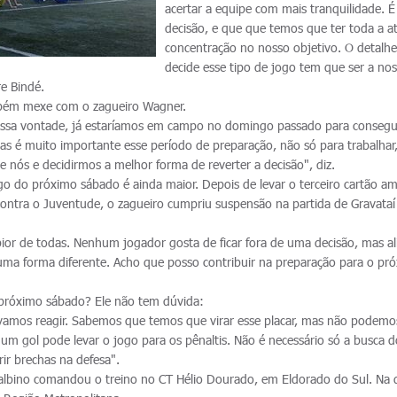
acertar a equipe com mais tranquilidade. 
decisão, e que que temos que ter toda a a
concentração no nosso objetivo. O detalh
decide esse tipo de jogo tem que ser a no
re Bindé.
bém mexe com o zagueiro Wagner.
ossa vontade, já estaríamos em campo no domingo passado para conseg
s é muito importante esse período de preparação, não só para trabalha
nós e decidirmos a melhor forma de reverter a decisão", diz.
ogo do próximo sábado é ainda maior. Depois de levar o terceiro cartão a
 contra o Juventude, o zagueiro cumpriu suspensão na partida de Gravataí
 pior de todas. Nenhum jogador gosta de ficar fora de uma decisão, mas al
e uma forma diferente. Acho que posso contribuir na preparação para o pr
 próximo sábado? Ele não tem dúvida:
amos reagir. Sabemos que temos que virar esse placar, mas não podemo
um gol pode levar o jogo para os pênaltis. Não é necessário só a busca d
ir brechas na defesa".
albino comandou o treino no CT Hélio Dourado, em Eldorado do Sul. Na 