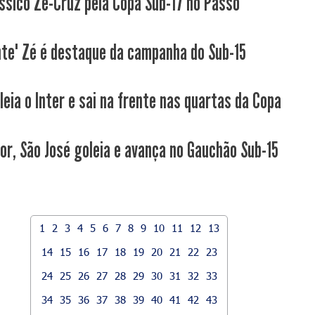
ssico Ze-Cruz pela Copa Sub-17 no Passo
nte" Zé é destaque da campanha do Sub-15
leia o Inter e sai na frente nas quartas da Copa
or, São José goleia e avança no Gauchão Sub-15
1
2
3
4
5
6
7
8
9
10
11
12
13
14
15
16
17
18
19
20
21
22
23
24
25
26
27
28
29
30
31
32
33
34
35
36
37
38
39
40
41
42
43