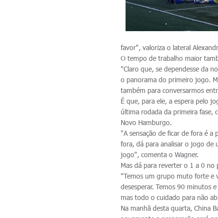
favor", valoriza o lateral Alexand
O tempo de trabalho maior tam
"Claro que, se dependesse da n
o panorama do primeiro jogo. Ma
também para conversarmos entre 
É que, para ele, a espera pelo j
última rodada da primeira fase,
Novo Hamburgo.
"A sensação de ficar de fora é a
fora, dá para analisar o jogo d
jogo", comenta o Wagner.
Mas dá para reverter o 1 a 0 no
"Temos um grupo muto forte e v
desesperar. Temos 90 minutos e 
mas todo o cuidado para não abr
Na manhã desta quarta, China B