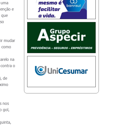
É uma
tenção e
e que
sso
uir mudar
r, como
marelo na
 contra o
i, de
óximo
s nos
o gol,
quinta,