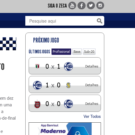
SIGA O ZECA
PRÓXIMO JOGO
ÚLTIMOS JOGOS
Profissional
Base
Sub-20
ro
0
x
1
Detalhes
1
x
0
Detalhes
 em dez
0
x
0
Detalhes
tem uma
 a
Ver Todos
-de-final
 e