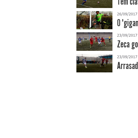
Tem clá
26/09/2017
O "giga
23/09/2017
Zeca go
23/09/2017
Arrasad