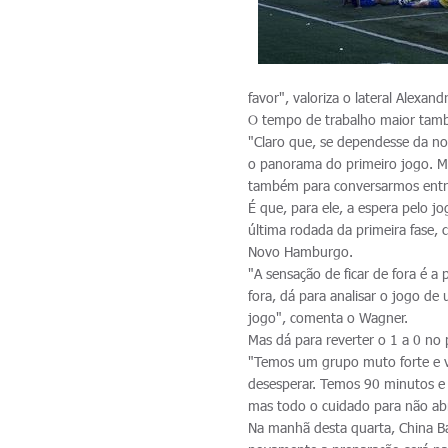
favor", valoriza o lateral Alexand
O tempo de trabalho maior tam
"Claro que, se dependesse da n
o panorama do primeiro jogo. Ma
também para conversarmos entre 
É que, para ele, a espera pelo j
última rodada da primeira fase,
Novo Hamburgo.
"A sensação de ficar de fora é a
fora, dá para analisar o jogo d
jogo", comenta o Wagner.
Mas dá para reverter o 1 a 0 no
"Temos um grupo muto forte e v
desesperar. Temos 90 minutos e 
mas todo o cuidado para não abr
Na manhã desta quarta, China B