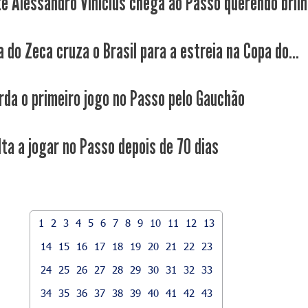
e Alessandro Vinícius chega ao Passo querendo brilh
 do Zeca cruza o Brasil para a estreia na Copa do...
rda o primeiro jogo no Passo pelo Gauchão
lta a jogar no Passo depois de 70 dias
1
2
3
4
5
6
7
8
9
10
11
12
13
14
15
16
17
18
19
20
21
22
23
24
25
26
27
28
29
30
31
32
33
34
35
36
37
38
39
40
41
42
43