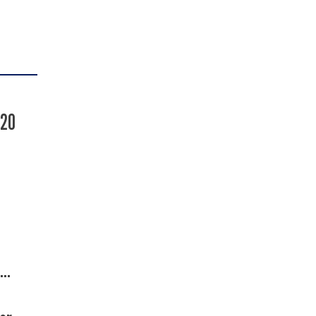
-20
..