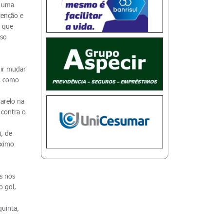
É uma
tenção e
e que
sso
uir mudar
r, como
marelo na
 contra o
i, de
óximo
s nos
o gol,
quinta,