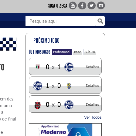
SIGA O ZECA
PRÓXIMO JOGO
ÚLTIMOS JOGOS
Profissional
Base
Sub-20
ro
0
x
1
Detalhes
1
x
0
Detalhes
 em dez
0
x
0
Detalhes
tem uma
 a
Ver Todos
-de-final
 e