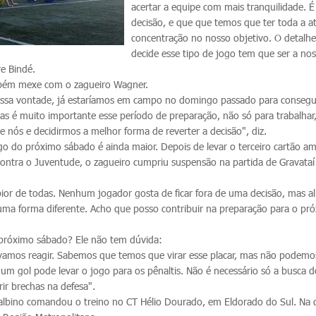
acertar a equipe com mais tranquilidade. 
decisão, e que que temos que ter toda a a
concentração no nosso objetivo. O detalh
decide esse tipo de jogo tem que ser a no
re Bindé.
bém mexe com o zagueiro Wagner.
ossa vontade, já estaríamos em campo no domingo passado para conseg
s é muito importante esse período de preparação, não só para trabalha
nós e decidirmos a melhor forma de reverter a decisão", diz.
ogo do próximo sábado é ainda maior. Depois de levar o terceiro cartão a
 contra o Juventude, o zagueiro cumpriu suspensão na partida de Gravataí
 pior de todas. Nenhum jogador gosta de ficar fora de uma decisão, mas al
e uma forma diferente. Acho que posso contribuir na preparação para o pr
 próximo sábado? Ele não tem dúvida:
amos reagir. Sabemos que temos que virar esse placar, mas não podemo
um gol pode levar o jogo para os pênaltis. Não é necessário só a busca d
ir brechas na defesa".
albino comandou o treino no CT Hélio Dourado, em Eldorado do Sul. Na 