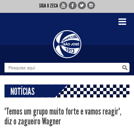
SIGA O ZECA
Toggle
navigati
NOTÍCIAS
"Temos um grupo muito forte e vamos reagir",
diz o zagueiro Wagner