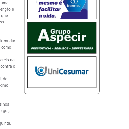
É uma
tenção e
e que
sso
uir mudar
r, como
marelo na
 contra o
i, de
óximo
s nos
o gol,
quinta,