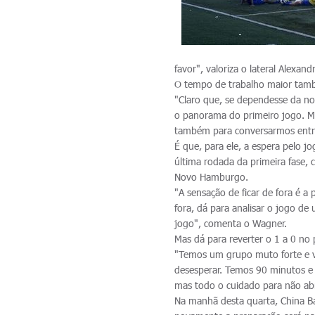
favor", valoriza o lateral Alexand
O tempo de trabalho maior tam
"Claro que, se dependesse da n
o panorama do primeiro jogo. Ma
também para conversarmos entre 
É que, para ele, a espera pelo j
última rodada da primeira fase,
Novo Hamburgo.
"A sensação de ficar de fora é a
fora, dá para analisar o jogo d
jogo", comenta o Wagner.
Mas dá para reverter o 1 a 0 no
"Temos um grupo muto forte e v
desesperar. Temos 90 minutos e 
mas todo o cuidado para não abr
Na manhã desta quarta, China B