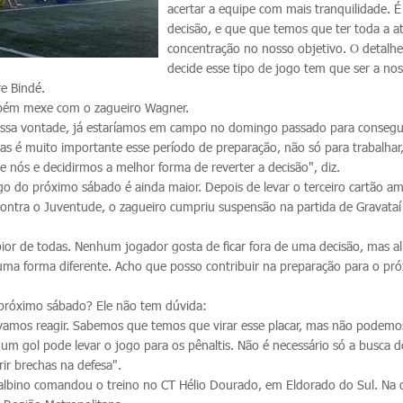
acertar a equipe com mais tranquilidade. 
decisão, e que que temos que ter toda a a
concentração no nosso objetivo. O detalh
decide esse tipo de jogo tem que ser a no
re Bindé.
bém mexe com o zagueiro Wagner.
ossa vontade, já estaríamos em campo no domingo passado para conseg
s é muito importante esse período de preparação, não só para trabalha
nós e decidirmos a melhor forma de reverter a decisão", diz.
ogo do próximo sábado é ainda maior. Depois de levar o terceiro cartão a
 contra o Juventude, o zagueiro cumpriu suspensão na partida de Gravataí
 pior de todas. Nenhum jogador gosta de ficar fora de uma decisão, mas al
e uma forma diferente. Acho que posso contribuir na preparação para o pr
 próximo sábado? Ele não tem dúvida:
amos reagir. Sabemos que temos que virar esse placar, mas não podemo
um gol pode levar o jogo para os pênaltis. Não é necessário só a busca d
ir brechas na defesa".
albino comandou o treino no CT Hélio Dourado, em Eldorado do Sul. Na 