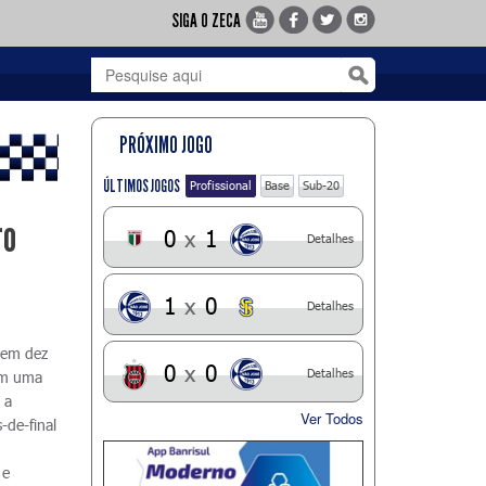
SIGA O ZECA
PRÓXIMO JOGO
ÚLTIMOS JOGOS
Profissional
Base
Sub-20
ro
0
x
1
Detalhes
1
x
0
Detalhes
 em dez
0
x
0
Detalhes
tem uma
 a
Ver Todos
-de-final
 e