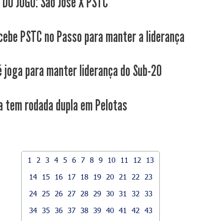
 DO JOGO: São José X PSTC
cebe PSTC no Passo para manter a liderança
é joga para manter liderança do Sub-20
a tem rodada dupla em Pelotas
1
2
3
4
5
6
7
8
9
10
11
12
13
14
15
16
17
18
19
20
21
22
23
24
25
26
27
28
29
30
31
32
33
34
35
36
37
38
39
40
41
42
43