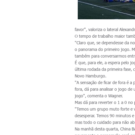
favor", valoriza o lateral Alexand
O tempo de trabalho maior tam
"Claro que, se dependesse da n
o panorama do primeiro jogo. Ma
também para conversarmos entre 
É que, para ele, a espera pelo j
última rodada da primeira fase,
Novo Hamburgo.
"A sensação de ficar de fora é a
fora, dá para analisar o jogo d
jogo", comenta o Wagner.
Mas dá para reverter o 1 a 0 no
"Temos um grupo muto forte e v
desesperar. Temos 90 minutos e 
mas todo o cuidado para não abr
Na manhã desta quarta, China B