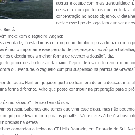
acertar a equipe com mais tranquilidade. 
decisão, e que que temos que ter toda a a
concentração no nosso objetivo. O detalh
decide esse tipo de jogo tem que ser a no
re Bindé.
bém mexe com o zagueiro Wagner.
ossa vontade, já estaríamos em campo no domingo passado para conseg
s é muito importante esse período de preparação, não só para trabalha
nós e decidirmos a melhor forma de reverter a decisão", diz.
ogo do próximo sábado é ainda maior. Depois de levar o terceiro cartão a
 contra o Juventude, o zagueiro cumpriu suspensão na partida de Gravataí
 pior de todas. Nenhum jogador gosta de ficar fora de uma decisão, mas al
e uma forma diferente. Acho que posso contribuir na preparação para o pr
 próximo sábado? Ele não tem dúvida:
amos reagir. Sabemos que temos que virar esse placar, mas não podemo
um gol pode levar o jogo para os pênaltis. Não é necessário só a busca d
ir brechas na defesa".
albino comandou o treino no CT Hélio Dourado, em Eldorado do Sul. Na 