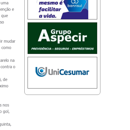
É uma
tenção e
e que
sso
uir mudar
r, como
marelo na
 contra o
i, de
óximo
s nos
o gol,
quinta,