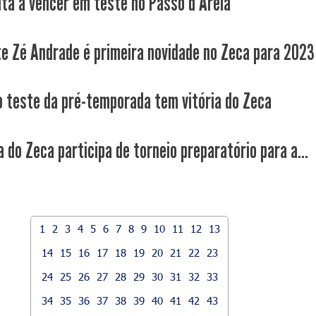
lta a vencer em teste no Passo d'Areia
e Zé Andrade é primeira novidade no Zeca para 2023
o teste da pré-temporada tem vitória do Zeca
 do Zeca participa de torneio preparatório para a...
1
2
3
4
5
6
7
8
9
10
11
12
13
14
15
16
17
18
19
20
21
22
23
24
25
26
27
28
29
30
31
32
33
34
35
36
37
38
39
40
41
42
43