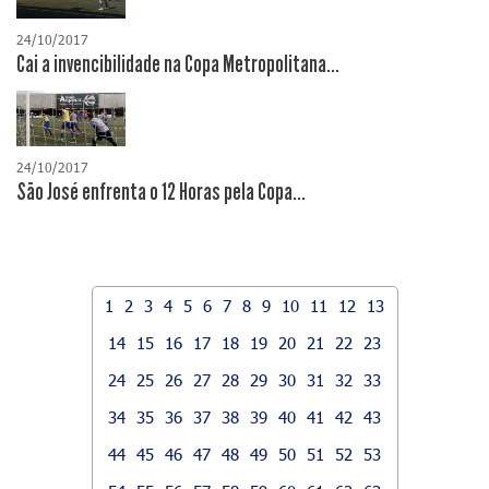
24/10/2017
Cai a invencibilidade na Copa Metropolitana...
24/10/2017
São José enfrenta o 12 Horas pela Copa...
1
2
3
4
5
6
7
8
9
10
11
12
13
14
15
16
17
18
19
20
21
22
23
24
25
26
27
28
29
30
31
32
33
34
35
36
37
38
39
40
41
42
43
44
45
46
47
48
49
50
51
52
53