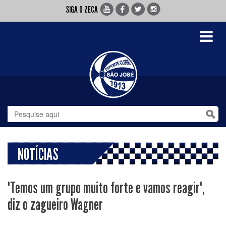
SIGA O ZECA
Toggle
navigati
NOTÍCIAS
"Temos um grupo muito forte e vamos reagir",
diz o zagueiro Wagner