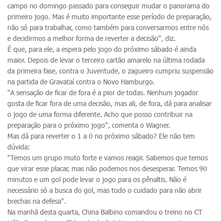
campo no domingo passado para conseguir mudar o panorama do
primeiro jogo. Mas é muito importante esse período de preparação,
não só para trabalhar, como também para conversarmos entre nós
e decidirmos a melhor forma de reverter a decisão", diz.
É que, para ele, a espera pelo jogo do próximo sábado é ainda
maior. Depois de levar o terceiro cartão amarelo na última rodada
da primeira fase, contra o Juventude, o zagueiro cumpriu suspensão
na partida de Gravataí contra o Novo Hamburgo.
"A sensação de ficar de fora é a pior de todas. Nenhum jogador
gosta de ficar fora de uma decisão, mas ali, de fora, dá para analisar
o jogo de uma forma diferente. Acho que posso contribuir na
preparação para o próximo jogo", comenta o Wagner.
Mas dá para reverter o 1 a 0 no próximo sábado? Ele não tem
dúvida:
"Temos um grupo muto forte e vamos reagir. Sabemos que temos
que virar esse placar, mas não podemos nos desesperar. Temos 90
minutos e um gol pode levar o jogo para os pênaltis. Não é
necessário só a busca do gol, mas todo o cuidado para não abrir
brechas na defesa".
Na manhã desta quarta, China Balbino comandou o treino no CT