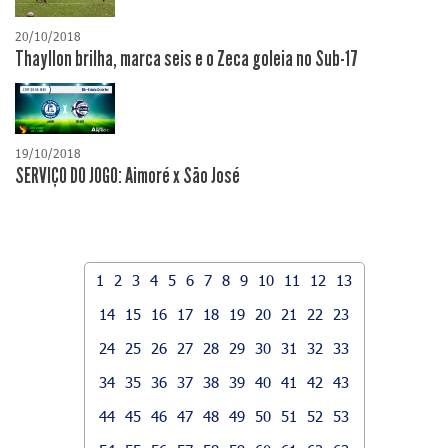
20/10/2018
Thayllon brilha, marca seis e o Zeca goleia no Sub-17
19/10/2018
SERVIÇO DO JOGO: Aimoré x São José
1
2
3
4
5
6
7
8
9
10
11
12
13
14
15
16
17
18
19
20
21
22
23
24
25
26
27
28
29
30
31
32
33
34
35
36
37
38
39
40
41
42
43
44
45
46
47
48
49
50
51
52
53