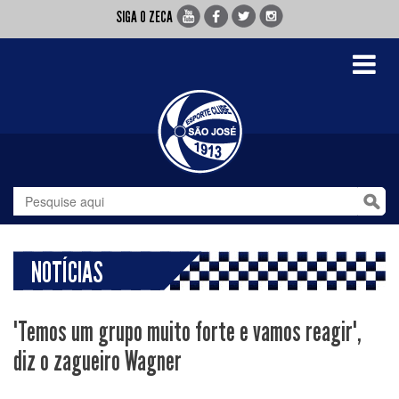
SIGA O ZECA
Toggle
navigati
NOTÍCIAS
"Temos um grupo muito forte e vamos reagir",
diz o zagueiro Wagner