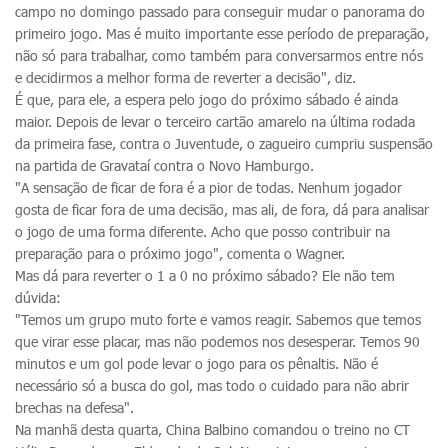
campo no domingo passado para conseguir mudar o panorama do
primeiro jogo. Mas é muito importante esse período de preparação,
não só para trabalhar, como também para conversarmos entre nós
e decidirmos a melhor forma de reverter a decisão", diz.
É que, para ele, a espera pelo jogo do próximo sábado é ainda
maior. Depois de levar o terceiro cartão amarelo na última rodada
da primeira fase, contra o Juventude, o zagueiro cumpriu suspensão
na partida de Gravataí contra o Novo Hamburgo.
"A sensação de ficar de fora é a pior de todas. Nenhum jogador
gosta de ficar fora de uma decisão, mas ali, de fora, dá para analisar
o jogo de uma forma diferente. Acho que posso contribuir na
preparação para o próximo jogo", comenta o Wagner.
Mas dá para reverter o 1 a 0 no próximo sábado? Ele não tem
dúvida:
"Temos um grupo muto forte e vamos reagir. Sabemos que temos
que virar esse placar, mas não podemos nos desesperar. Temos 90
minutos e um gol pode levar o jogo para os pênaltis. Não é
necessário só a busca do gol, mas todo o cuidado para não abrir
brechas na defesa".
Na manhã desta quarta, China Balbino comandou o treino no CT