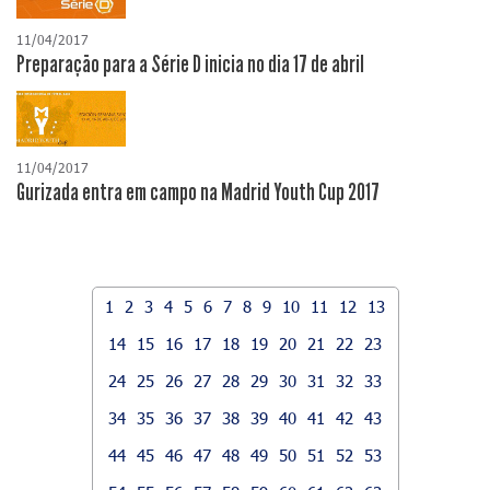
11/04/2017
Preparação para a Série D inicia no dia 17 de abril
11/04/2017
Gurizada entra em campo na Madrid Youth Cup 2017
1
2
3
4
5
6
7
8
9
10
11
12
13
14
15
16
17
18
19
20
21
22
23
24
25
26
27
28
29
30
31
32
33
34
35
36
37
38
39
40
41
42
43
44
45
46
47
48
49
50
51
52
53