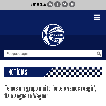
SIGA O ZECA
Toggle
navigati
NOTÍCIAS
"Temos um grupo muito forte e vamos reagir",
diz o zagueiro Wagner