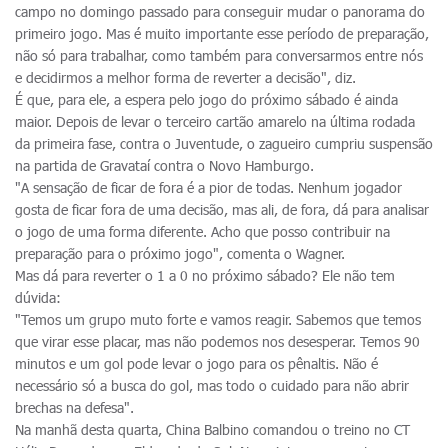
campo no domingo passado para conseguir mudar o panorama do
primeiro jogo. Mas é muito importante esse período de preparação,
não só para trabalhar, como também para conversarmos entre nós
e decidirmos a melhor forma de reverter a decisão", diz.
É que, para ele, a espera pelo jogo do próximo sábado é ainda
maior. Depois de levar o terceiro cartão amarelo na última rodada
da primeira fase, contra o Juventude, o zagueiro cumpriu suspensão
na partida de Gravataí contra o Novo Hamburgo.
"A sensação de ficar de fora é a pior de todas. Nenhum jogador
gosta de ficar fora de uma decisão, mas ali, de fora, dá para analisar
o jogo de uma forma diferente. Acho que posso contribuir na
preparação para o próximo jogo", comenta o Wagner.
Mas dá para reverter o 1 a 0 no próximo sábado? Ele não tem
dúvida:
"Temos um grupo muto forte e vamos reagir. Sabemos que temos
que virar esse placar, mas não podemos nos desesperar. Temos 90
minutos e um gol pode levar o jogo para os pênaltis. Não é
necessário só a busca do gol, mas todo o cuidado para não abrir
brechas na defesa".
Na manhã desta quarta, China Balbino comandou o treino no CT