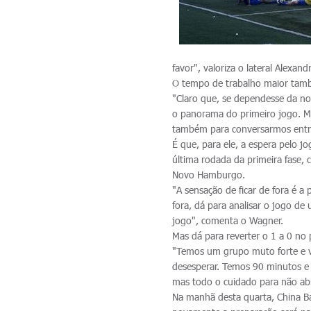
favor", valoriza o lateral Alexand
O tempo de trabalho maior tam
"Claro que, se dependesse da n
o panorama do primeiro jogo. Ma
também para conversarmos entre 
É que, para ele, a espera pelo j
última rodada da primeira fase,
Novo Hamburgo.
"A sensação de ficar de fora é a
fora, dá para analisar o jogo d
jogo", comenta o Wagner.
Mas dá para reverter o 1 a 0 no
"Temos um grupo muto forte e v
desesperar. Temos 90 minutos e 
mas todo o cuidado para não abr
Na manhã desta quarta, China B