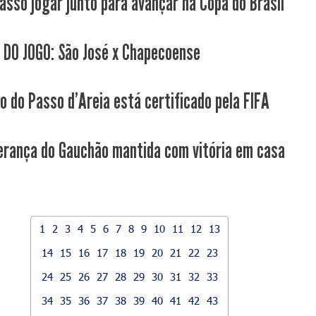
Passo jogar junto para avançar na Copa do Brasil
 DO JOGO: São José x Chapecoense
co do Passo d'Areia está certificado pela FIFA
derança do Gauchão mantida com vitória em casa
1
2
3
4
5
6
7
8
9
10
11
12
13
14
15
16
17
18
19
20
21
22
23
24
25
26
27
28
29
30
31
32
33
34
35
36
37
38
39
40
41
42
43