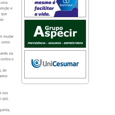
É uma
tenção e
e que
sso
uir mudar
r, como
marelo na
 contra o
i, de
óximo
s nos
o gol,
quinta,