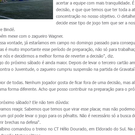
acertar a equipe com mais tranquilidade. 
decisão, e que que temos que ter toda a a
concentração no nosso objetivo. O detalh
decide esse tipo de jogo tem que ser a no
re Bindé.
bém mexe com o zagueiro Wagner.
ossa vontade, já estaríamos em campo no domingo passado para conseg
s é muito importante esse período de preparação, não só para trabalha
nós e decidirmos a melhor forma de reverter a decisão", diz.
ogo do próximo sábado é ainda maior. Depois de levar o terceiro cartão a
 contra o Juventude, o zagueiro cumpriu suspensão na partida de Gravataí
 pior de todas. Nenhum jogador gosta de ficar fora de uma decisão, mas al
e uma forma diferente. Acho que posso contribuir na preparação para o pr
 próximo sábado? Ele não tem dúvida:
amos reagir. Sabemos que temos que virar esse placar, mas não podemo
um gol pode levar o jogo para os pênaltis. Não é necessário só a busca d
ir brechas na defesa".
albino comandou o treino no CT Hélio Dourado, em Eldorado do Sul. Na 