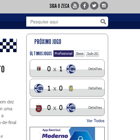
SIGA O ZECA
PRÓXIMO JOGO
ÚLTIMOS JOGOS
Profissional
Base
Sub-20
ro
0
x
1
Detalhes
1
x
0
Detalhes
 em dez
0
x
0
Detalhes
tem uma
 a
Ver Todos
-de-final
 e