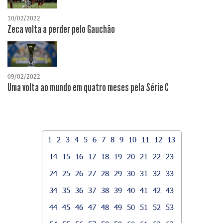
10/02/2022
Zeca volta a perder pelo Gauchão
09/02/2022
Uma volta ao mundo em quatro meses pela Série C
1
2
3
4
5
6
7
8
9
10
11
12
13
14
15
16
17
18
19
20
21
22
23
24
25
26
27
28
29
30
31
32
33
34
35
36
37
38
39
40
41
42
43
44
45
46
47
48
49
50
51
52
53