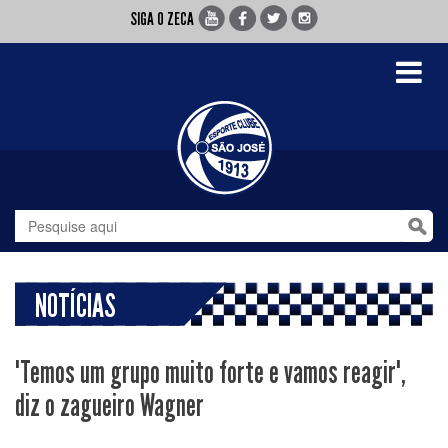
SIGA O ZECA
Toggle
navigati
NOTÍCIAS
"Temos um grupo muito forte e vamos reagir",
diz o zagueiro Wagner