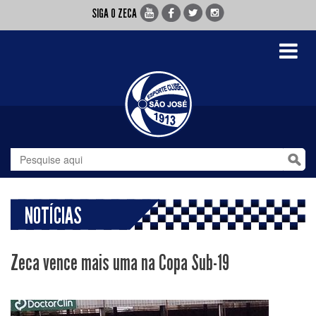
SIGA O ZECA
Toggle
navigati
NOTÍCIAS
Zeca vence mais uma na Copa Sub-19