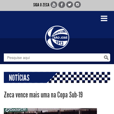
SIGA O ZECA
Toggle
navigati
NOTÍCIAS
Zeca vence mais uma na Copa Sub-19