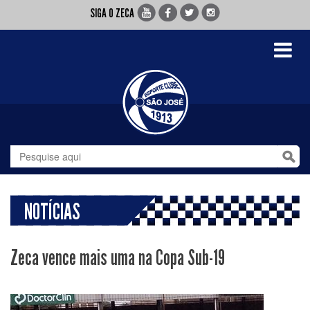
SIGA O ZECA
Toggle
navigati
NOTÍCIAS
Zeca vence mais uma na Copa Sub-19