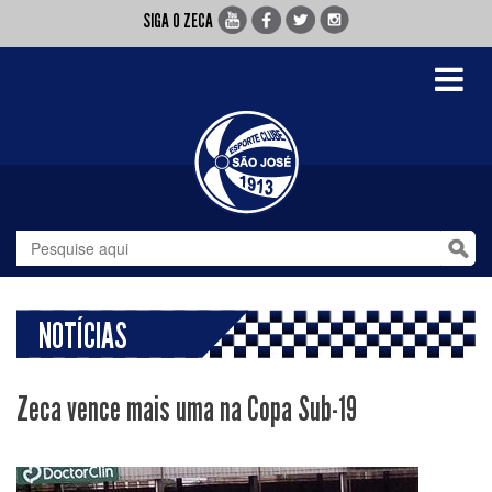
SIGA O ZECA
Toggle
navigati
NOTÍCIAS
Zeca vence mais uma na Copa Sub-19